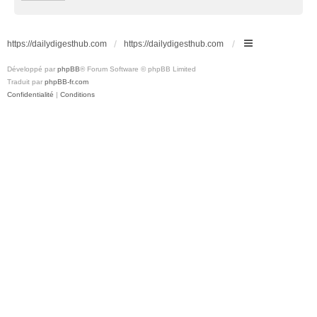
https://dailydigesthub.com
https://dailydigesthub.com
Développé par
phpBB
® Forum Software © phpBB Limited
Traduit par
phpBB-fr.com
Confidentialité
|
Conditions