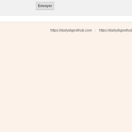
https://dailydigesthub.com
https://dailydigesth