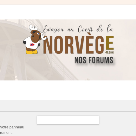
a votre panneau
trement.