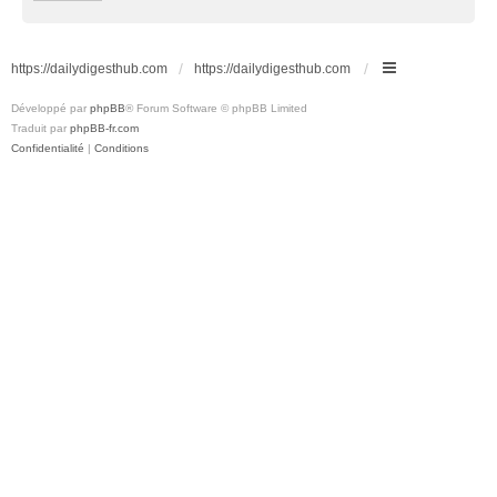
https://dailydigesthub.com
https://dailydigesthub.com
Développé par
phpBB
® Forum Software © phpBB Limited
Traduit par
phpBB-fr.com
Confidentialité
|
Conditions