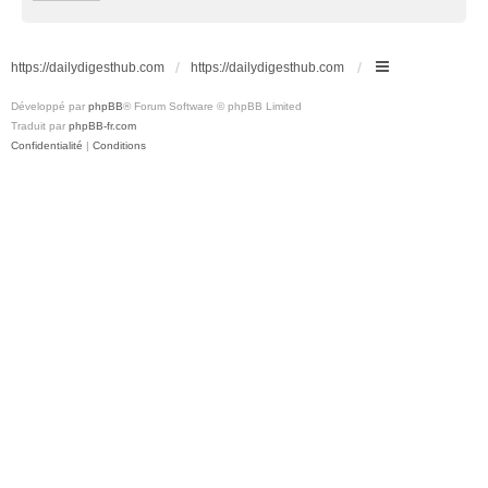
https://dailydigesthub.com
https://dailydigesthub.com
Développé par
phpBB
® Forum Software © phpBB Limited
Traduit par
phpBB-fr.com
Confidentialité
|
Conditions