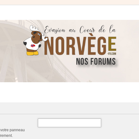
a votre panneau
trement.