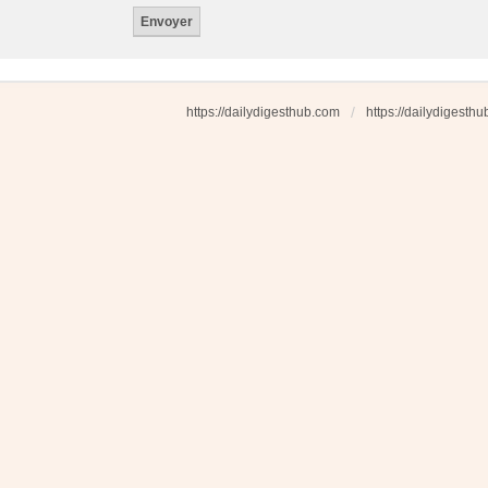
https://dailydigesthub.com
https://dailydigesth