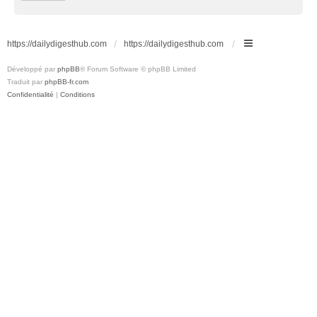
https://dailydigesthub.com
https://dailydigesthub.com
Développé par
phpBB
® Forum Software © phpBB Limited
Traduit par
phpBB-fr.com
Confidentialité
|
Conditions