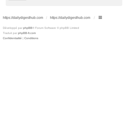
https://dailydigesthub.com
https://dailydigesthub.com
Développé par
phpBB
® Forum Software © phpBB Limited
Traduit par
phpBB-fr.com
Confidentialité
|
Conditions