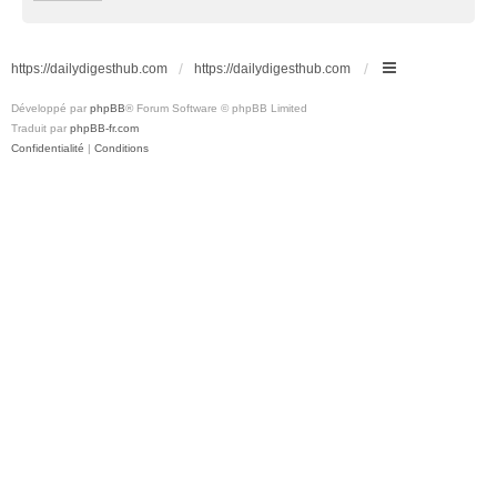
https://dailydigesthub.com
https://dailydigesthub.com
Développé par
phpBB
® Forum Software © phpBB Limited
Traduit par
phpBB-fr.com
Confidentialité
|
Conditions