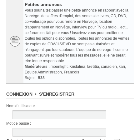
Petites annonces
Vous souhaitez passer une petite annonce en rapport avec la
Norvège, des offres d'emploi, des ventes de livres, CD, DVD,
co-voiturage pour vous rendre en Norvège, location
d'appartement en Norvège, interview pour TV ou radio... ect...
ce forum est fait pour vous ! Inscrivez vous pour profiter de
toutes les options disponibles. Toutes les annonces de ventes
de copies de CD/VHS/DVD ne sont pas autorisées et
n'engagent que leurs auteurs. L'equipe de norvege-fr.com ne
pouvant suivre et modérer tous les messages, elle ne serait
etre tenue responsable.
Modérateurs :
moonlight
,
Kristalina
,
laetitia
,
canadien
,
kari
,
Equipe Administration
,
Francois
Sujets :
538
CONNEXION
•
S’ENREGISTRER
Nom d’utilisateur :
Mot de passe :