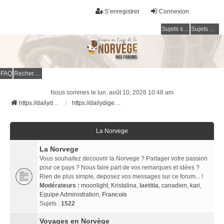
S’enregistrer
Connexion
Sujets sans réponse
Sujets actifs
FAQ
Rechercher
Nous sommes le lun. août 10, 2026 10:48 am
https://dailydigesthub.com
https://dailydigesthub.com
La Norvege
La Norvege
Vous souhaitez decouvrir la Norvege ? Partager votre passion
pour ce pays ? Nous faire part de vos remarques et idées ?
Rien de plus simple, deposez vos messages sur ce forum... !
Modérateurs :
moonlight
,
Kristalina
,
laetitia
,
canadien
,
kari
,
Equipe Administration
,
Francois
Sujets :
1522
Voyages en Norvège