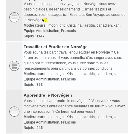
Vous souhaitez partir en voyages en Norvège, vous avez
besoin d'aides, de renseignements.... n'hésitez plus et
déposez-vos messages ici ! Et surtout Bon Voyage au coeur de
la Norvège
Modérateurs :
moonlight
,
Kristalina
,
laetitia
,
canadien
,
kari
,
Equipe Administration
,
Francois
Sujets :
1147
Travailler et Etudier en Norvège
Vous souhaitez partir travailler ou étudier en Norvège ? Ce
forum est pour vous ! Il vous permettra d'échanger avec ceux
qui en ont fait l'expérience, vous aurez donc tous les
renseignements pour partir dans de bonnes conditions.
Modérateurs :
moonlight
,
Kristalina
,
laetitia
,
canadien
,
kari
,
Equipe Administration
,
Francois
Sujets :
763
Apprendre le Norvégien
Vous souhaitez apprendre le norvégien ? Vous voulez vous
motiver et vous entraider entre membres du forum ? Vous avez
une interrogation ? Ce forum est pour vous !
Modérateurs :
moonlight
,
Kristalina
,
laetitia
,
canadien
,
kari
,
Equipe Administration
,
Francois
Sujets :
446