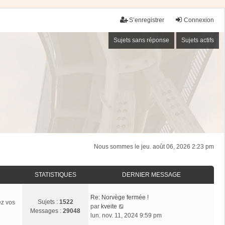
S’enregistrer
Connexion
Sujets sans réponse
Sujets actifs
Nous sommes le jeu. août 06, 2026 2:23 pm
STATISTIQUES
DERNIER MESSAGE
Re: Norvège fermée !
Sujets :
1522
ez vos
V
par
kveite
Messages :
29048
o
lun. nov. 11, 2024 9:59 pm
i