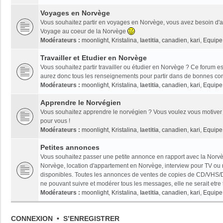
Voyages en Norvège
Vous souhaitez partir en voyages en Norvège, vous avez besoin d'ai
Voyage au coeur de la Norvège
Modérateurs :
moonlight
,
Kristalina
,
laetitia
,
canadien
,
kari
,
Equipe 
Travailler et Etudier en Norvège
Vous souhaitez partir travailler ou étudier en Norvège ? Ce forum es
aurez donc tous les renseignements pour partir dans de bonnes con
Modérateurs :
moonlight
,
Kristalina
,
laetitia
,
canadien
,
kari
,
Equipe 
Apprendre le Norvégien
Vous souhaitez apprendre le norvégien ? Vous voulez vous motiver 
pour vous !
Modérateurs :
moonlight
,
Kristalina
,
laetitia
,
canadien
,
kari
,
Equipe 
Petites annonces
Vous souhaitez passer une petite annonce en rapport avec la Norvèg
Norvège, location d'appartement en Norvège, interview pour TV ou radi
disponibles. Toutes les annonces de ventes de copies de CD/VHS/D
ne pouvant suivre et modérer tous les messages, elle ne serait etre
Modérateurs :
moonlight
,
Kristalina
,
laetitia
,
canadien
,
kari
,
Equipe 
CONNEXION
•
S’ENREGISTRER