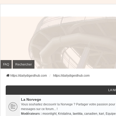
FAQ
Rechercher
https://dailydigesthub.com
https://dailydigesthub.com
LA 
La Norvege
Vous souhaitez decouvrir la Norvege ? Partager votre passion pour 
messages sur ce forum... !
Modérateurs :
moonlight
,
Kristalina
,
laetitia
,
canadien
,
kari
,
Equipe 