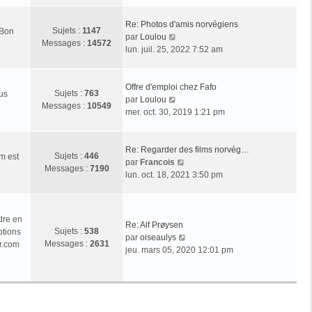
r
l
Re: Photos d'amis norvégiens
Sujets :
1147
 Bon
e
V
par
Loulou
Messages :
14572
d
o
lun. juil. 25, 2022 7:52 am
e
i
r
r
n
l
Offre d'emploi chez Fafo
Sujets :
763
ous
i
e
V
par
Loulou
Messages :
10549
e
d
o
mer. oct. 30, 2019 1:21 pm
r
e
i
m
r
r
e
n
l
Re: Regarder des films norvég…
Sujets :
446
m est
s
i
e
V
par
Francois
Messages :
7190
s
e
d
o
lun. oct. 18, 2021 3:50 pm
a
r
e
i
g
m
r
r
e
e
n
l
dre en
s
i
e
Re: Alf Prøysen
Sujets :
538
ptions
s
e
d
V
par
oiseaulys
Messages :
2631
r.com
a
r
e
o
jeu. mars 05, 2020 12:01 pm
g
m
r
i
e
e
n
r
s
i
l
s
e
e