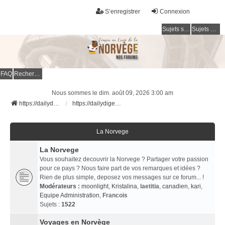
S’enregistrer
Connexion
Sujets sans réponse
Sujets actifs
FAQ
Rechercher
Nous sommes le dim. août 09, 2026 3:00 am
https://dailydigesthub.com
https://dailydigesthub.com
La Norvege
La Norvege
Vous souhaitez decouvrir la Norvege ? Partager votre passion
pour ce pays ? Nous faire part de vos remarques et idées ?
Rien de plus simple, deposez vos messages sur ce forum... !
Modérateurs :
moonlight
,
Kristalina
,
laetitia
,
canadien
,
kari
,
Equipe Administration
,
Francois
Sujets :
1522
Voyages en Norvège