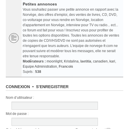
Petites annonces
Vous souhaitez passer une petite annonce en rapport avec la
Norvège, des offres d'emploi, des ventes de livres, CD, DVD,
co-voiturage pour vous rendre en Norvège, location
d'appartement en Norvège, interview pour TV ou radio... ect...
ce forum est fait pour vous ! Inscrivez vous pour profiter de
toutes les options disponibles. Toutes les annonces de ventes
de copies de CD/VHS/DVD ne sont pas autorisées et
n'engagent que leurs auteurs. L'equipe de norvege-fr.com ne
pouvant suivre et modérer tous les messages, elle ne serait
etre tenue responsable.
Modérateurs :
moonlight
,
Kristalina
,
laetitia
,
canadien
,
kari
,
Equipe Administration
,
Francois
Sujets :
538
CONNEXION
•
S’ENREGISTRER
Nom d’utilisateur :
Mot de passe :