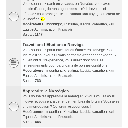
Vous souhaitez partir en voyages en Norvège, vous avez
besoin d'aides, de renseignements.... n'hésitez plus et
déposez-vos messages ici ! Et surtout Bon Voyage au coeur de
la Norvège
Modérateurs :
moonlight
,
Kristalina
,
laetitia
,
canadien
,
kari
,
Equipe Administration
,
Francois
Sujets :
1147
Travailler et Etudier en Norvège
Vous souhaitez partir travailler ou étudier en Norvège ? Ce
forum est pour vous ! Il vous permettra d'échanger avec ceux
qui en ont fait l'expérience, vous aurez donc tous les
renseignements pour partir dans de bonnes conditions.
Modérateurs :
moonlight
,
Kristalina
,
laetitia
,
canadien
,
kari
,
Equipe Administration
,
Francois
Sujets :
763
Apprendre le Norvégien
Vous souhaitez apprendre le norvégien ? Vous voulez vous
motiver et vous entraider entre membres du forum ? Vous avez
une interrogation ? Ce forum est pour vous !
Modérateurs :
moonlight
,
Kristalina
,
laetitia
,
canadien
,
kari
,
Equipe Administration
,
Francois
Sujets :
446