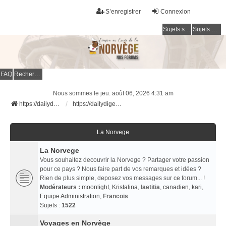
S’enregistrer
Connexion
Sujets sans réponse
Sujets actifs
FAQ
Rechercher
Nous sommes le jeu. août 06, 2026 4:31 am
https://dailydigesthub.com
https://dailydigesthub.com
La Norvege
La Norvege
Vous souhaitez decouvrir la Norvege ? Partager votre passion
pour ce pays ? Nous faire part de vos remarques et idées ?
Rien de plus simple, deposez vos messages sur ce forum... !
Modérateurs :
moonlight
,
Kristalina
,
laetitia
,
canadien
,
kari
,
Equipe Administration
,
Francois
Sujets :
1522
Voyages en Norvège