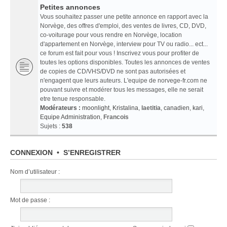
Petites annonces
Vous souhaitez passer une petite annonce en rapport avec la
Norvège, des offres d'emploi, des ventes de livres, CD, DVD,
co-voiturage pour vous rendre en Norvège, location
d'appartement en Norvège, interview pour TV ou radio... ect...
ce forum est fait pour vous ! Inscrivez vous pour profiter de
toutes les options disponibles. Toutes les annonces de ventes
de copies de CD/VHS/DVD ne sont pas autorisées et
n'engagent que leurs auteurs. L'equipe de norvege-fr.com ne
pouvant suivre et modérer tous les messages, elle ne serait
etre tenue responsable.
Modérateurs :
moonlight
,
Kristalina
,
laetitia
,
canadien
,
kari
,
Equipe Administration
,
Francois
Sujets :
538
CONNEXION
•
S’ENREGISTRER
Nom d’utilisateur :
Mot de passe :