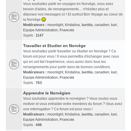
Vous souhaitez partir en voyages en Norvège, vous avez
besoin d'aides, de renseignements.... n'hésitez plus et
déposez-vos messages ici ! Et surtout Bon Voyage au coeur de
la Norvège
Modérateurs :
moonlight
,
Kristalina
,
laetitia
,
canadien
,
kari
,
Equipe Administration
,
Francois
Sujets :
1147
Travailler et Etudier en Norvège
Vous souhaitez partir travailler ou étudier en Norvège ? Ce
forum est pour vous ! Il vous permettra d'échanger avec ceux
qui en ont fait l'expérience, vous aurez donc tous les
renseignements pour partir dans de bonnes conditions.
Modérateurs :
moonlight
,
Kristalina
,
laetitia
,
canadien
,
kari
,
Equipe Administration
,
Francois
Sujets :
763
Apprendre le Norvégien
Vous souhaitez apprendre le norvégien ? Vous voulez vous
motiver et vous entraider entre membres du forum ? Vous avez
une interrogation ? Ce forum est pour vous !
Modérateurs :
moonlight
,
Kristalina
,
laetitia
,
canadien
,
kari
,
Equipe Administration
,
Francois
Sujets :
446