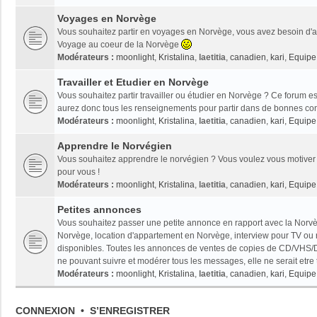
Voyages en Norvège
Vous souhaitez partir en voyages en Norvège, vous avez besoin d'ai
Voyage au coeur de la Norvège
Modérateurs :
moonlight
,
Kristalina
,
laetitia
,
canadien
,
kari
,
Equipe 
Travailler et Etudier en Norvège
Vous souhaitez partir travailler ou étudier en Norvège ? Ce forum es
aurez donc tous les renseignements pour partir dans de bonnes con
Modérateurs :
moonlight
,
Kristalina
,
laetitia
,
canadien
,
kari
,
Equipe 
Apprendre le Norvégien
Vous souhaitez apprendre le norvégien ? Vous voulez vous motiver 
pour vous !
Modérateurs :
moonlight
,
Kristalina
,
laetitia
,
canadien
,
kari
,
Equipe 
Petites annonces
Vous souhaitez passer une petite annonce en rapport avec la Norvèg
Norvège, location d'appartement en Norvège, interview pour TV ou radi
disponibles. Toutes les annonces de ventes de copies de CD/VHS/D
ne pouvant suivre et modérer tous les messages, elle ne serait etre
Modérateurs :
moonlight
,
Kristalina
,
laetitia
,
canadien
,
kari
,
Equipe 
CONNEXION
•
S’ENREGISTRER