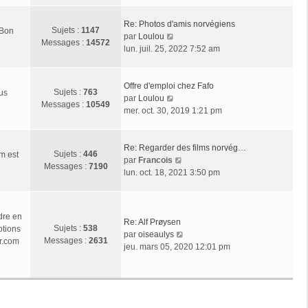
r
l
Re: Photos d'amis norvégiens
Sujets :
1147
 Bon
e
V
par
Loulou
Messages :
14572
d
o
lun. juil. 25, 2022 7:52 am
e
i
r
r
n
l
Offre d'emploi chez Fafo
Sujets :
763
ous
i
e
V
par
Loulou
Messages :
10549
e
d
o
mer. oct. 30, 2019 1:21 pm
r
e
i
m
r
r
e
n
l
Re: Regarder des films norvég…
Sujets :
446
m est
s
i
e
V
par
Francois
Messages :
7190
s
e
d
o
lun. oct. 18, 2021 3:50 pm
a
r
e
i
g
m
r
r
e
e
n
l
dre en
s
i
e
Re: Alf Prøysen
Sujets :
538
ptions
s
e
d
V
par
oiseaulys
Messages :
2631
r.com
a
r
e
o
jeu. mars 05, 2020 12:01 pm
g
m
r
i
e
e
n
r
s
i
l
s
e
e