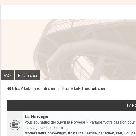
FAQ
Rechercher
https://dailydigesthub.com
https://dailydigesthub.com
LA 
La Norvege
Vous souhaitez decouvrir la Norvege ? Partager votre passion pour 
messages sur ce forum... !
Modérateurs :
moonlight
,
Kristalina
,
laetitia
,
canadien
,
kari
,
Equipe 