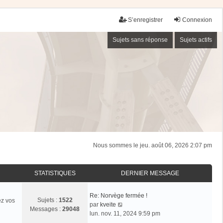
S’enregistrer
Connexion
Sujets sans réponse
Sujets actifs
Nous sommes le jeu. août 06, 2026 2:07 pm
STATISTIQUES
DERNIER MESSAGE
Re: Norvège fermée !
Sujets :
1522
ez vos
V
par
kveite
Messages :
29048
o
lun. nov. 11, 2024 9:59 pm
i