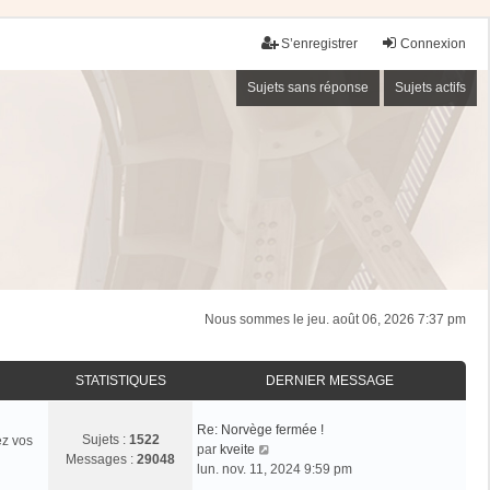
S’enregistrer
Connexion
Sujets sans réponse
Sujets actifs
Nous sommes le jeu. août 06, 2026 7:37 pm
STATISTIQUES
DERNIER MESSAGE
Re: Norvège fermée !
Sujets :
1522
ez vos
V
par
kveite
Messages :
29048
o
lun. nov. 11, 2024 9:59 pm
i