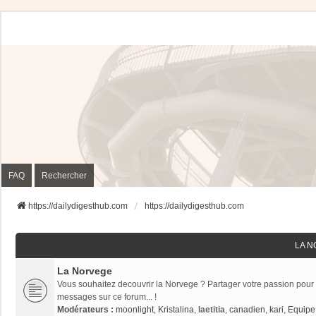
FAQ
Rechercher
https://dailydigesthub.com
https://dailydigesthub.com
LA 
La Norvege
Vous souhaitez decouvrir la Norvege ? Partager votre passion pour 
messages sur ce forum... !
Modérateurs :
moonlight
,
Kristalina
,
laetitia
,
canadien
,
kari
,
Equipe 