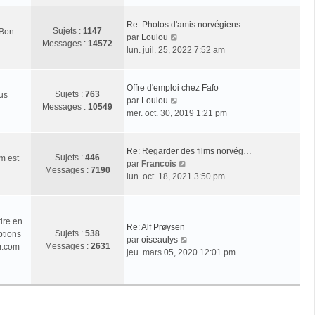
r
l
Re: Photos d'amis norvégiens
Sujets :
1147
 Bon
e
V
par
Loulou
Messages :
14572
d
o
lun. juil. 25, 2022 7:52 am
e
i
r
r
n
l
Offre d'emploi chez Fafo
Sujets :
763
ous
i
e
V
par
Loulou
Messages :
10549
e
d
o
mer. oct. 30, 2019 1:21 pm
r
e
i
m
r
r
e
n
l
Re: Regarder des films norvég…
Sujets :
446
m est
s
i
e
V
par
Francois
Messages :
7190
s
e
d
o
lun. oct. 18, 2021 3:50 pm
a
r
e
i
g
m
r
r
e
e
n
l
dre en
s
i
e
Re: Alf Prøysen
Sujets :
538
ptions
s
e
d
V
par
oiseaulys
Messages :
2631
r.com
a
r
e
o
jeu. mars 05, 2020 12:01 pm
g
m
r
i
e
e
n
r
s
i
l
s
e
e