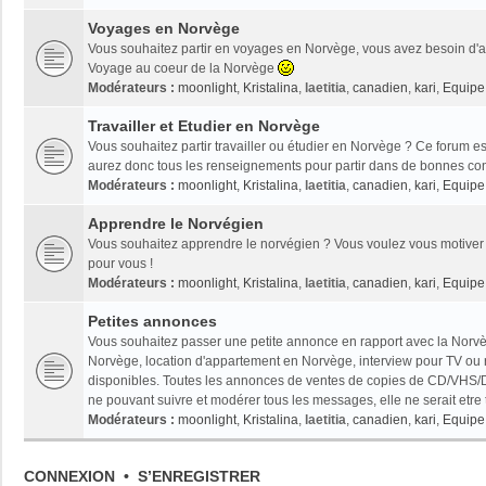
Voyages en Norvège
Vous souhaitez partir en voyages en Norvège, vous avez besoin d'ai
Voyage au coeur de la Norvège
Modérateurs :
moonlight
,
Kristalina
,
laetitia
,
canadien
,
kari
,
Equipe 
Travailler et Etudier en Norvège
Vous souhaitez partir travailler ou étudier en Norvège ? Ce forum es
aurez donc tous les renseignements pour partir dans de bonnes con
Modérateurs :
moonlight
,
Kristalina
,
laetitia
,
canadien
,
kari
,
Equipe 
Apprendre le Norvégien
Vous souhaitez apprendre le norvégien ? Vous voulez vous motiver 
pour vous !
Modérateurs :
moonlight
,
Kristalina
,
laetitia
,
canadien
,
kari
,
Equipe 
Petites annonces
Vous souhaitez passer une petite annonce en rapport avec la Norvèg
Norvège, location d'appartement en Norvège, interview pour TV ou radi
disponibles. Toutes les annonces de ventes de copies de CD/VHS/D
ne pouvant suivre et modérer tous les messages, elle ne serait etre
Modérateurs :
moonlight
,
Kristalina
,
laetitia
,
canadien
,
kari
,
Equipe 
CONNEXION
•
S’ENREGISTRER