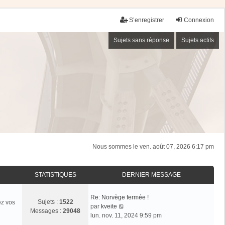
S’enregistrer
Connexion
Sujets sans réponse
Sujets actifs
Nous sommes le ven. août 07, 2026 6:17 pm
STATISTIQUES
DERNIER MESSAGE
Re: Norvège fermée !
Sujets :
1522
ez vos
V
par
kveite
Messages :
29048
o
lun. nov. 11, 2024 9:59 pm
i