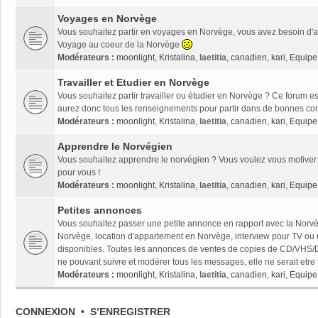
Voyages en Norvège
Vous souhaitez partir en voyages en Norvège, vous avez besoin d'ai
Voyage au coeur de la Norvège
Modérateurs :
moonlight
,
Kristalina
,
laetitia
,
canadien
,
kari
,
Equipe 
Travailler et Etudier en Norvège
Vous souhaitez partir travailler ou étudier en Norvège ? Ce forum es
aurez donc tous les renseignements pour partir dans de bonnes con
Modérateurs :
moonlight
,
Kristalina
,
laetitia
,
canadien
,
kari
,
Equipe 
Apprendre le Norvégien
Vous souhaitez apprendre le norvégien ? Vous voulez vous motiver 
pour vous !
Modérateurs :
moonlight
,
Kristalina
,
laetitia
,
canadien
,
kari
,
Equipe 
Petites annonces
Vous souhaitez passer une petite annonce en rapport avec la Norvèg
Norvège, location d'appartement en Norvège, interview pour TV ou radi
disponibles. Toutes les annonces de ventes de copies de CD/VHS/D
ne pouvant suivre et modérer tous les messages, elle ne serait etre
Modérateurs :
moonlight
,
Kristalina
,
laetitia
,
canadien
,
kari
,
Equipe 
CONNEXION
•
S’ENREGISTRER