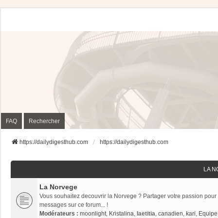
FAQ
Rechercher
https://dailydigesthub.com
https://dailydigesthub.com
LA 
La Norvege
Vous souhaitez decouvrir la Norvege ? Partager votre passion pour 
messages sur ce forum... !
Modérateurs :
moonlight
,
Kristalina
,
laetitia
,
canadien
,
kari
,
Equipe 