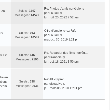
r
l
Re: Photos d'amis norvégiens
Sujets :
1147
 Bon
e
V
par
Loulou
Messages :
14572
d
o
lun. juil. 25, 2022 7:52 am
e
i
r
r
n
l
Offre d'emploi chez Fafo
Sujets :
763
ous
i
e
V
par
Loulou
Messages :
10549
e
d
o
mer. oct. 30, 2019 1:21 pm
r
e
i
m
r
r
e
n
l
Re: Regarder des films norvég…
Sujets :
446
m est
s
i
e
V
par
Francois
Messages :
7190
s
e
d
o
lun. oct. 18, 2021 3:50 pm
a
r
e
i
g
m
r
r
e
e
n
l
dre en
s
i
e
Re: Alf Prøysen
Sujets :
538
ptions
s
e
d
V
par
oiseaulys
Messages :
2631
r.com
a
r
e
o
jeu. mars 05, 2020 12:01 pm
g
m
r
i
e
e
n
r
s
i
l
s
e
e