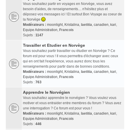
Vous souhaitez partir en voyages en Norvège, vous avez
besoin d'aides, de renseignements.... n'hésitez plus et
déposez-vos messages ici ! Et surtout Bon Voyage au coeur de
la Norvège
Modérateurs :
moonlight
,
Kristalina
,
laetitia
,
canadien
,
kari
,
Equipe Administration
,
Francois
Sujets :
1147
Travailler et Etudier en Norvège
Vous souhaitez partir travailler ou étudier en Norvège ? Ce
forum est pour vous ! Il vous permettra d'échanger avec ceux
qui en ont fait l'expérience, vous aurez donc tous les
renseignements pour partir dans de bonnes conditions.
Modérateurs :
moonlight
,
Kristalina
,
laetitia
,
canadien
,
kari
,
Equipe Administration
,
Francois
Sujets :
763
Apprendre le Norvégien
Vous souhaitez apprendre le norvégien ? Vous voulez vous
motiver et vous entraider entre membres du forum ? Vous avez
une interrogation ? Ce forum est pour vous !
Modérateurs :
moonlight
,
Kristalina
,
laetitia
,
canadien
,
kari
,
Equipe Administration
,
Francois
Sujets :
446