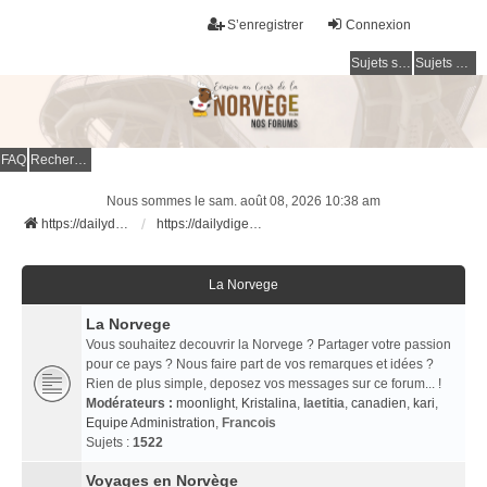
S’enregistrer
Connexion
Sujets sans réponse
Sujets actifs
FAQ
Rechercher
Nous sommes le sam. août 08, 2026 10:38 am
https://dailydigesthub.com
https://dailydigesthub.com
La Norvege
La Norvege
Vous souhaitez decouvrir la Norvege ? Partager votre passion
pour ce pays ? Nous faire part de vos remarques et idées ?
Rien de plus simple, deposez vos messages sur ce forum... !
Modérateurs :
moonlight
,
Kristalina
,
laetitia
,
canadien
,
kari
,
Equipe Administration
,
Francois
Sujets :
1522
Voyages en Norvège