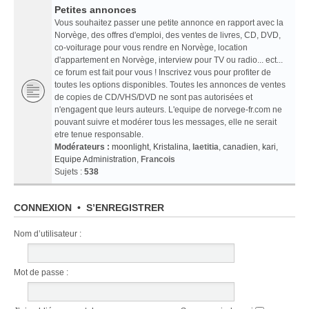
Petites annonces
Vous souhaitez passer une petite annonce en rapport avec la
Norvège, des offres d'emploi, des ventes de livres, CD, DVD,
co-voiturage pour vous rendre en Norvège, location
d'appartement en Norvège, interview pour TV ou radio... ect...
ce forum est fait pour vous ! Inscrivez vous pour profiter de
toutes les options disponibles. Toutes les annonces de ventes
de copies de CD/VHS/DVD ne sont pas autorisées et
n'engagent que leurs auteurs. L'equipe de norvege-fr.com ne
pouvant suivre et modérer tous les messages, elle ne serait
etre tenue responsable.
Modérateurs :
moonlight
,
Kristalina
,
laetitia
,
canadien
,
kari
,
Equipe Administration
,
Francois
Sujets :
538
CONNEXION
•
S’ENREGISTRER
Nom d’utilisateur :
Mot de passe :