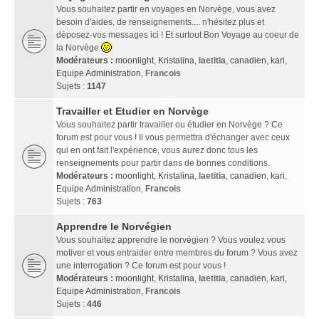
Vous souhaitez partir en voyages en Norvège, vous avez
besoin d'aides, de renseignements.... n'hésitez plus et
déposez-vos messages ici ! Et surtout Bon Voyage au coeur de
la Norvège
Modérateurs :
moonlight
,
Kristalina
,
laetitia
,
canadien
,
kari
,
Equipe Administration
,
Francois
Sujets :
1147
Travailler et Etudier en Norvège
Vous souhaitez partir travailler ou étudier en Norvège ? Ce
forum est pour vous ! Il vous permettra d'échanger avec ceux
qui en ont fait l'expérience, vous aurez donc tous les
renseignements pour partir dans de bonnes conditions.
Modérateurs :
moonlight
,
Kristalina
,
laetitia
,
canadien
,
kari
,
Equipe Administration
,
Francois
Sujets :
763
Apprendre le Norvégien
Vous souhaitez apprendre le norvégien ? Vous voulez vous
motiver et vous entraider entre membres du forum ? Vous avez
une interrogation ? Ce forum est pour vous !
Modérateurs :
moonlight
,
Kristalina
,
laetitia
,
canadien
,
kari
,
Equipe Administration
,
Francois
Sujets :
446