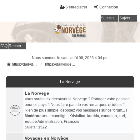
S’enregistrer
Connexion
Sujets sans réponse
Sujets actifs
FAQ
Rechercher
Nous sommes le sam. août 08, 2026 4:04 pm
https://dailydigesthub.com
https://dailydigesthub.com
La Norvege
La Norvege
Vous souhaitez decouvrir la Norvege ? Partager votre passion
pour ce pays ? Nous faire part de vos remarques et idées ?
Rien de plus simple, deposez vos messages sur ce forum... !
Modérateurs :
moonlight
,
Kristalina
,
laetitia
,
canadien
,
kari
,
Equipe Administration
,
Francois
Sujets :
1522
Voyages en Norvège