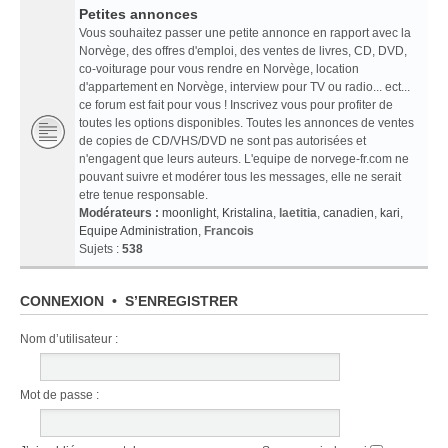
Petites annonces
Vous souhaitez passer une petite annonce en rapport avec la
Norvège, des offres d'emploi, des ventes de livres, CD, DVD,
co-voiturage pour vous rendre en Norvège, location
d'appartement en Norvège, interview pour TV ou radio... ect...
ce forum est fait pour vous ! Inscrivez vous pour profiter de
toutes les options disponibles. Toutes les annonces de ventes
de copies de CD/VHS/DVD ne sont pas autorisées et
n'engagent que leurs auteurs. L'equipe de norvege-fr.com ne
pouvant suivre et modérer tous les messages, elle ne serait
etre tenue responsable.
Modérateurs :
moonlight
,
Kristalina
,
laetitia
,
canadien
,
kari
,
Equipe Administration
,
Francois
Sujets :
538
CONNEXION
•
S’ENREGISTRER
Nom d’utilisateur :
Mot de passe :