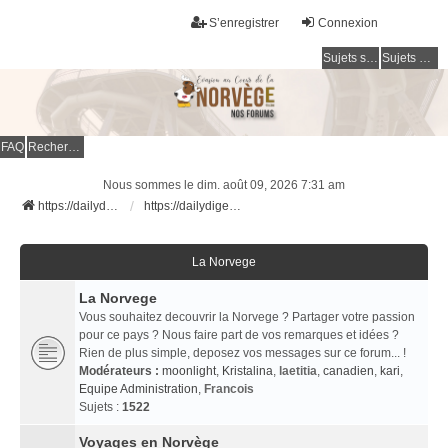
S’enregistrer
Connexion
Sujets sans réponse
Sujets actifs
FAQ
Rechercher
Nous sommes le dim. août 09, 2026 7:31 am
https://dailydigesthub.com
https://dailydigesthub.com
La Norvege
La Norvege
Vous souhaitez decouvrir la Norvege ? Partager votre passion
pour ce pays ? Nous faire part de vos remarques et idées ?
Rien de plus simple, deposez vos messages sur ce forum... !
Modérateurs :
moonlight
,
Kristalina
,
laetitia
,
canadien
,
kari
,
Equipe Administration
,
Francois
Sujets :
1522
Voyages en Norvège