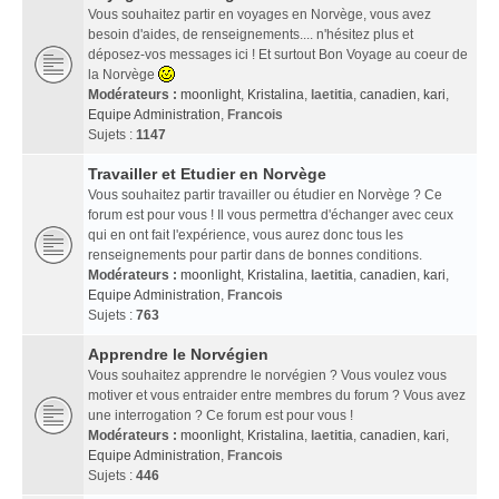
Vous souhaitez partir en voyages en Norvège, vous avez
besoin d'aides, de renseignements.... n'hésitez plus et
déposez-vos messages ici ! Et surtout Bon Voyage au coeur de
la Norvège
Modérateurs :
moonlight
,
Kristalina
,
laetitia
,
canadien
,
kari
,
Equipe Administration
,
Francois
Sujets :
1147
Travailler et Etudier en Norvège
Vous souhaitez partir travailler ou étudier en Norvège ? Ce
forum est pour vous ! Il vous permettra d'échanger avec ceux
qui en ont fait l'expérience, vous aurez donc tous les
renseignements pour partir dans de bonnes conditions.
Modérateurs :
moonlight
,
Kristalina
,
laetitia
,
canadien
,
kari
,
Equipe Administration
,
Francois
Sujets :
763
Apprendre le Norvégien
Vous souhaitez apprendre le norvégien ? Vous voulez vous
motiver et vous entraider entre membres du forum ? Vous avez
une interrogation ? Ce forum est pour vous !
Modérateurs :
moonlight
,
Kristalina
,
laetitia
,
canadien
,
kari
,
Equipe Administration
,
Francois
Sujets :
446