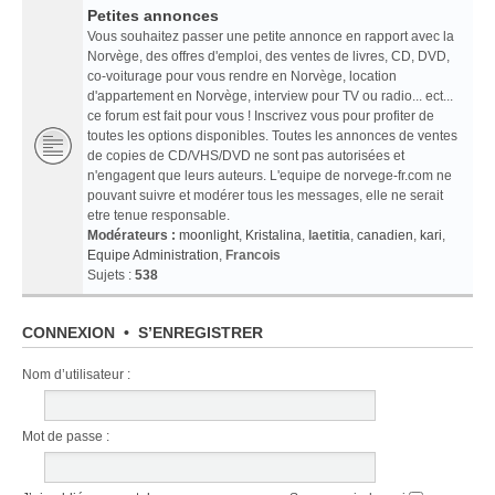
Petites annonces
Vous souhaitez passer une petite annonce en rapport avec la
Norvège, des offres d'emploi, des ventes de livres, CD, DVD,
co-voiturage pour vous rendre en Norvège, location
d'appartement en Norvège, interview pour TV ou radio... ect...
ce forum est fait pour vous ! Inscrivez vous pour profiter de
toutes les options disponibles. Toutes les annonces de ventes
de copies de CD/VHS/DVD ne sont pas autorisées et
n'engagent que leurs auteurs. L'equipe de norvege-fr.com ne
pouvant suivre et modérer tous les messages, elle ne serait
etre tenue responsable.
Modérateurs :
moonlight
,
Kristalina
,
laetitia
,
canadien
,
kari
,
Equipe Administration
,
Francois
Sujets :
538
CONNEXION
•
S’ENREGISTRER
Nom d’utilisateur :
Mot de passe :