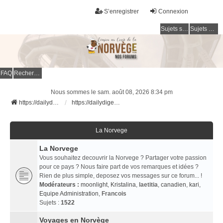
S’enregistrer
Connexion
Sujets sans réponse
Sujets actifs
FAQ
Rechercher
Nous sommes le sam. août 08, 2026 8:34 pm
https://dailydigesthub.com
https://dailydigesthub.com
La Norvege
La Norvege
Vous souhaitez decouvrir la Norvege ? Partager votre passion
pour ce pays ? Nous faire part de vos remarques et idées ?
Rien de plus simple, deposez vos messages sur ce forum... !
Modérateurs :
moonlight
,
Kristalina
,
laetitia
,
canadien
,
kari
,
Equipe Administration
,
Francois
Sujets :
1522
Voyages en Norvège