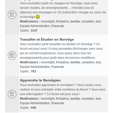
Vous souhaitez partir en voyages en Norvège, vous avez
besoin d'aides, de renseignements.... n'hésitez plus et
déposez-vos messages ici ! Et surtout Bon Voyage au coeur de
la Norvège
Modérateurs :
moonlight
,
Kristalina
,
laetitia
,
canadien
,
kari
,
Equipe Administration
,
Francois
Sujets :
1147
Travailler et Etudier en Norvège
Vous souhaitez partir travailler ou étudier en Norvège ? Ce
forum est pour vous ! Il vous permettra d'échanger avec ceux
qui en ont fait l'expérience, vous aurez donc tous les
renseignements pour partir dans de bonnes conditions.
Modérateurs :
moonlight
,
Kristalina
,
laetitia
,
canadien
,
kari
,
Equipe Administration
,
Francois
Sujets :
763
Apprendre le Norvégien
Vous souhaitez apprendre le norvégien ? Vous voulez vous
motiver et vous entraider entre membres du forum ? Vous avez
une interrogation ? Ce forum est pour vous !
Modérateurs :
moonlight
,
Kristalina
,
laetitia
,
canadien
,
kari
,
Equipe Administration
,
Francois
Sujets :
446