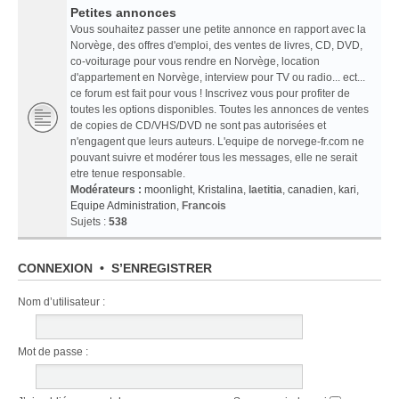
Petites annonces
Vous souhaitez passer une petite annonce en rapport avec la
Norvège, des offres d'emploi, des ventes de livres, CD, DVD,
co-voiturage pour vous rendre en Norvège, location
d'appartement en Norvège, interview pour TV ou radio... ect...
ce forum est fait pour vous ! Inscrivez vous pour profiter de
toutes les options disponibles. Toutes les annonces de ventes
de copies de CD/VHS/DVD ne sont pas autorisées et
n'engagent que leurs auteurs. L'equipe de norvege-fr.com ne
pouvant suivre et modérer tous les messages, elle ne serait
etre tenue responsable.
Modérateurs :
moonlight
,
Kristalina
,
laetitia
,
canadien
,
kari
,
Equipe Administration
,
Francois
Sujets :
538
CONNEXION
•
S’ENREGISTRER
Nom d’utilisateur :
Mot de passe :