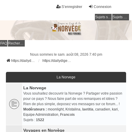
S’enregistrer
Connexion
Sujets sans réponse
Sujets actifs
FAQ
Rechercher
Nous sommes le sam. août 08, 2026 7:40 pm
https://dailydigesthub.com
https://dailydigesthub.com
La Norvege
La Norvege
Vous souhaitez decouvrir la Norvege ? Partager votre passion
pour ce pays ? Nous faire part de vos remarques et idées ?
Rien de plus simple, deposez vos messages sur ce forum... !
Modérateurs :
moonlight
,
Kristalina
,
laetitia
,
canadien
,
kari
,
Equipe Administration
,
Francois
Sujets :
1522
Voyages en Norvège