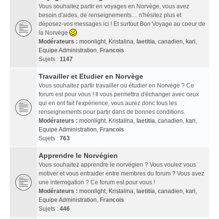
Vous souhaitez partir en voyages en Norvège, vous avez
besoin d'aides, de renseignements.... n'hésitez plus et
déposez-vos messages ici ! Et surtout Bon Voyage au coeur de
la Norvège
Modérateurs :
moonlight
,
Kristalina
,
laetitia
,
canadien
,
kari
,
Equipe Administration
,
Francois
Sujets :
1147
Travailler et Etudier en Norvège
Vous souhaitez partir travailler ou étudier en Norvège ? Ce
forum est pour vous ! Il vous permettra d'échanger avec ceux
qui en ont fait l'expérience, vous aurez donc tous les
renseignements pour partir dans de bonnes conditions.
Modérateurs :
moonlight
,
Kristalina
,
laetitia
,
canadien
,
kari
,
Equipe Administration
,
Francois
Sujets :
763
Apprendre le Norvégien
Vous souhaitez apprendre le norvégien ? Vous voulez vous
motiver et vous entraider entre membres du forum ? Vous avez
une interrogation ? Ce forum est pour vous !
Modérateurs :
moonlight
,
Kristalina
,
laetitia
,
canadien
,
kari
,
Equipe Administration
,
Francois
Sujets :
446