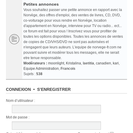
Petites annonces
Vous souhaitez passer une petite annonce en rapport avec la
Norvège, des offres d'emploi, des ventes de livres, CD, DVD,
co-voiturage pour vous rendre en Norvège, location
d'appartement en Norvège, interview pour TV ou radio... ect...
ce forum est fait pour vous ! Inscrivez vous pour profiter de
toutes les options disponibles. Toutes les annonces de ventes
de copies de CD/VHS/DVD ne sont pas autorisées et
n'engagent que leurs auteurs. L'equipe de norvege-fr.com ne
pouvant suivre et modérer tous les messages, elle ne serait
etre tenue responsable.
Modérateurs :
moonlight
,
Kristalina
,
laetitia
,
canadien
,
kari
,
Equipe Administration
,
Francois
Sujets :
538
CONNEXION
•
S’ENREGISTRER
Nom d’utilisateur :
Mot de passe :