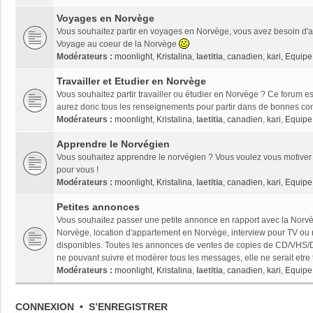
Voyages en Norvège
Vous souhaitez partir en voyages en Norvège, vous avez besoin d'ai
Voyage au coeur de la Norvège
Modérateurs :
moonlight
,
Kristalina
,
laetitia
,
canadien
,
kari
,
Equipe 
Travailler et Etudier en Norvège
Vous souhaitez partir travailler ou étudier en Norvège ? Ce forum es
aurez donc tous les renseignements pour partir dans de bonnes con
Modérateurs :
moonlight
,
Kristalina
,
laetitia
,
canadien
,
kari
,
Equipe 
Apprendre le Norvégien
Vous souhaitez apprendre le norvégien ? Vous voulez vous motiver 
pour vous !
Modérateurs :
moonlight
,
Kristalina
,
laetitia
,
canadien
,
kari
,
Equipe 
Petites annonces
Vous souhaitez passer une petite annonce en rapport avec la Norvèg
Norvège, location d'appartement en Norvège, interview pour TV ou radi
disponibles. Toutes les annonces de ventes de copies de CD/VHS/D
ne pouvant suivre et modérer tous les messages, elle ne serait etre
Modérateurs :
moonlight
,
Kristalina
,
laetitia
,
canadien
,
kari
,
Equipe 
CONNEXION
•
S’ENREGISTRER