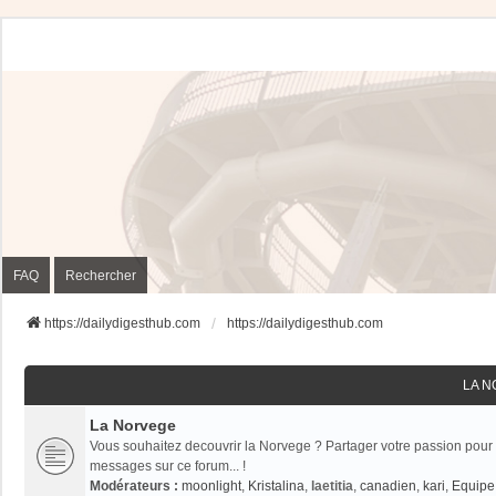
FAQ
Rechercher
https://dailydigesthub.com
https://dailydigesthub.com
LA 
La Norvege
Vous souhaitez decouvrir la Norvege ? Partager votre passion pour 
messages sur ce forum... !
Modérateurs :
moonlight
,
Kristalina
,
laetitia
,
canadien
,
kari
,
Equipe 