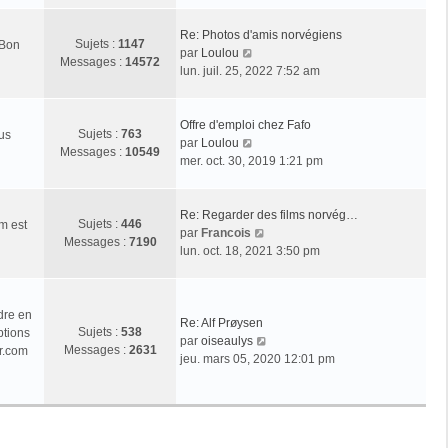
r
l
Re: Photos d'amis norvégiens
Sujets :
1147
 Bon
e
V
par
Loulou
Messages :
14572
d
o
lun. juil. 25, 2022 7:52 am
e
i
r
r
n
l
Offre d'emploi chez Fafo
Sujets :
763
ous
i
e
V
par
Loulou
Messages :
10549
e
d
o
mer. oct. 30, 2019 1:21 pm
r
e
i
m
r
r
e
n
l
Re: Regarder des films norvég…
Sujets :
446
m est
s
i
e
V
par
Francois
Messages :
7190
s
e
d
o
lun. oct. 18, 2021 3:50 pm
a
r
e
i
g
m
r
r
e
e
n
l
dre en
s
i
e
Re: Alf Prøysen
Sujets :
538
ptions
s
e
d
V
par
oiseaulys
Messages :
2631
r.com
a
r
e
o
jeu. mars 05, 2020 12:01 pm
g
m
r
i
e
e
n
r
s
i
l
s
e
e