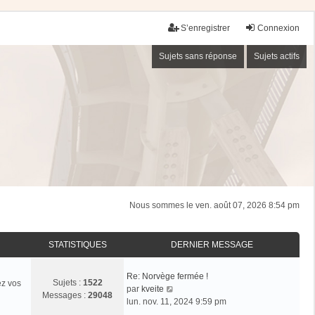
S’enregistrer
Connexion
Sujets sans réponse
Sujets actifs
Nous sommes le ven. août 07, 2026 8:54 pm
STATISTIQUES
DERNIER MESSAGE
Re: Norvège fermée !
Sujets :
1522
ez vos
V
par
kveite
Messages :
29048
o
lun. nov. 11, 2024 9:59 pm
i