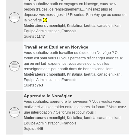
Vous souhaitez partir en voyages en Norvège, vous avez
besoin d'aides, de renseignements.... n'hésitez plus et
déposez-vos messages ici ! Et surtout Bon Voyage au coeur de
la Norvège
Modérateurs :
moonlight
,
Kristalina
,
laetitia
,
canadien
,
kari
,
Equipe Administration
,
Francois
Sujets :
1147
Travailler et Etudier en Norvège
Vous souhaitez partir travailler ou étudier en Norvège ? Ce
forum est pour vous ! Il vous permettra d'échanger avec ceux
qui en ont fait l'expérience, vous aurez donc tous les
renseignements pour partir dans de bonnes conditions.
Modérateurs :
moonlight
,
Kristalina
,
laetitia
,
canadien
,
kari
,
Equipe Administration
,
Francois
Sujets :
763
Apprendre le Norvégien
Vous souhaitez apprendre le norvégien ? Vous voulez vous
motiver et vous entraider entre membres du forum ? Vous avez
une interrogation ? Ce forum est pour vous !
Modérateurs :
moonlight
,
Kristalina
,
laetitia
,
canadien
,
kari
,
Equipe Administration
,
Francois
Sujets :
446