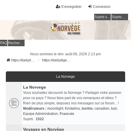
S’enregistrer
Connexion
Sujets sans réponse
Sujets actifs
FAQ
Rechercher
Nous sommes le dim. août 09, 2026 2:13 pm
https://dailydigesthub.com
https://dailydigesthub.com
La Norvege
La Norvege
Vous souhaitez decouvrir la Norvege ? Partager votre passion
pour ce pays ? Nous faire part de vos remarques et idées ?
Rien de plus simple, deposez vos messages sur ce forum... !
Modérateurs :
moonlight
,
Kristalina
,
laetitia
,
canadien
,
kari
,
Equipe Administration
,
Francois
Sujets :
1522
Voyages en Norvège