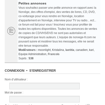
Petites annonces
Vous souhaitez passer une petite annonce en rapport avec la
Norvège, des offres d'emploi, des ventes de livres, CD, DVD,
co-voiturage pour vous rendre en Norvège, location
d'appartement en Norvège, interview pour TV ou radio... ect...
ce forum est fait pour vous ! Inscrivez vous pour profiter de
toutes les options disponibles. Toutes les annonces de ventes
de copies de CD/VHS/DVD ne sont pas autorisées et
n'engagent que leurs auteurs. L'equipe de norvege-fr.com ne
pouvant suivre et modérer tous les messages, elle ne serait
etre tenue responsable.
Modérateurs :
moonlight
,
Kristalina
,
laetitia
,
canadien
,
kari
,
Equipe Administration
,
Francois
Sujets :
538
CONNEXION
•
S’ENREGISTRER
Nom d’utilisateur :
Mot de passe :