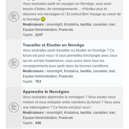
Vous souhaitez partir en voyages en Norvège, vous avez
besoin d'aides, de renseignements.... n'hésitez plus et
déposez-vos messages ici ! Et surtout Bon Voyage au coeur de
la Norvège
Modérateurs :
moonlight
,
Kristalina
,
laetitia
,
canadien
,
kari
,
Equipe Administration
,
Francois
Sujets :
1147
Travailler et Etudier en Norvège
Vous souhaitez partir travailler ou étudier en Norvège ? Ce
forum est pour vous ! Il vous permettra d'échanger avec ceux
qui en ont fait l'expérience, vous aurez donc tous les
renseignements pour partir dans de bonnes conditions.
Modérateurs :
moonlight
,
Kristalina
,
laetitia
,
canadien
,
kari
,
Equipe Administration
,
Francois
Sujets :
763
Apprendre le Norvégien
Vous souhaitez apprendre le norvégien ? Vous voulez vous
motiver et vous entraider entre membres du forum ? Vous avez
une interrogation ? Ce forum est pour vous !
Modérateurs :
moonlight
,
Kristalina
,
laetitia
,
canadien
,
kari
,
Equipe Administration
,
Francois
Sujets :
446