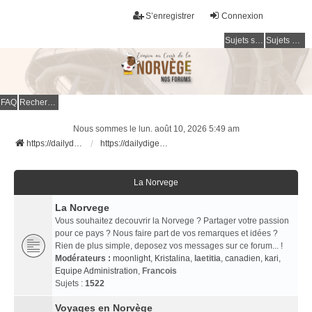
S’enregistrer
Connexion
Sujets sans réponse
Sujets actifs
FAQ
Rechercher
Nous sommes le lun. août 10, 2026 5:49 am
https://dailydigesthub.com
https://dailydigesthub.com
La Norvege
La Norvege
Vous souhaitez decouvrir la Norvege ? Partager votre passion
pour ce pays ? Nous faire part de vos remarques et idées ?
Rien de plus simple, deposez vos messages sur ce forum... !
Modérateurs :
moonlight
,
Kristalina
,
laetitia
,
canadien
,
kari
,
Equipe Administration
,
Francois
Sujets :
1522
Voyages en Norvège