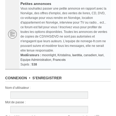
Petites annonces
Vous souhaitez passer une petite annonce en rapport avec la
Norvège, des offres d'emploi, des ventes de livres, CD, DVD,
co-voiturage pour vous rendre en Norvège, location
d'appartement en Norvège, interview pour TV ou radio... ect...
ce forum est fait pour vous ! Inscrivez vous pour profiter de
toutes les options disponibles. Toutes les annonces de ventes
de copies de CD/VHS/DVD ne sont pas autorisées et
n'engagent que leurs auteurs. L'equipe de norvege-fr.com ne
pouvant suivre et modérer tous les messages, elle ne serait
etre tenue responsable.
Modérateurs :
moonlight
,
Kristalina
,
laetitia
,
canadien
,
kari
,
Equipe Administration
,
Francois
Sujets :
538
CONNEXION
•
S’ENREGISTRER
Nom d’utilisateur :
Mot de passe :