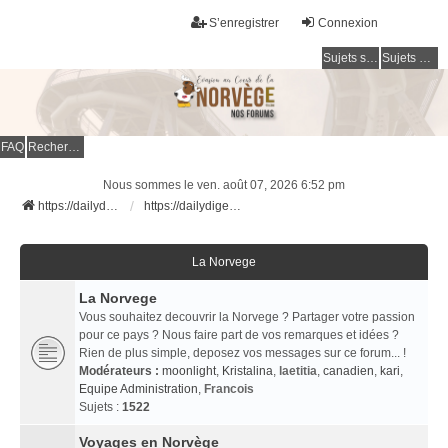
S’enregistrer
Connexion
Sujets sans réponse
Sujets actifs
FAQ
Rechercher
Nous sommes le ven. août 07, 2026 6:52 pm
https://dailydigesthub.com
https://dailydigesthub.com
La Norvege
La Norvege
Vous souhaitez decouvrir la Norvege ? Partager votre passion
pour ce pays ? Nous faire part de vos remarques et idées ?
Rien de plus simple, deposez vos messages sur ce forum... !
Modérateurs :
moonlight
,
Kristalina
,
laetitia
,
canadien
,
kari
,
Equipe Administration
,
Francois
Sujets :
1522
Voyages en Norvège