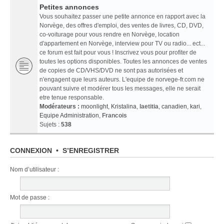
Petites annonces
Vous souhaitez passer une petite annonce en rapport avec la
Norvège, des offres d'emploi, des ventes de livres, CD, DVD,
co-voiturage pour vous rendre en Norvège, location
d'appartement en Norvège, interview pour TV ou radio... ect...
ce forum est fait pour vous ! Inscrivez vous pour profiter de
toutes les options disponibles. Toutes les annonces de ventes
de copies de CD/VHS/DVD ne sont pas autorisées et
n'engagent que leurs auteurs. L'equipe de norvege-fr.com ne
pouvant suivre et modérer tous les messages, elle ne serait
etre tenue responsable.
Modérateurs :
moonlight
,
Kristalina
,
laetitia
,
canadien
,
kari
,
Equipe Administration
,
Francois
Sujets :
538
CONNEXION
•
S’ENREGISTRER
Nom d’utilisateur :
Mot de passe :