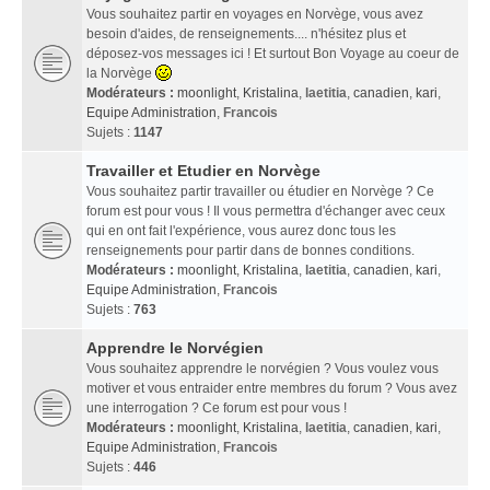
Vous souhaitez partir en voyages en Norvège, vous avez
besoin d'aides, de renseignements.... n'hésitez plus et
déposez-vos messages ici ! Et surtout Bon Voyage au coeur de
la Norvège
Modérateurs :
moonlight
,
Kristalina
,
laetitia
,
canadien
,
kari
,
Equipe Administration
,
Francois
Sujets :
1147
Travailler et Etudier en Norvège
Vous souhaitez partir travailler ou étudier en Norvège ? Ce
forum est pour vous ! Il vous permettra d'échanger avec ceux
qui en ont fait l'expérience, vous aurez donc tous les
renseignements pour partir dans de bonnes conditions.
Modérateurs :
moonlight
,
Kristalina
,
laetitia
,
canadien
,
kari
,
Equipe Administration
,
Francois
Sujets :
763
Apprendre le Norvégien
Vous souhaitez apprendre le norvégien ? Vous voulez vous
motiver et vous entraider entre membres du forum ? Vous avez
une interrogation ? Ce forum est pour vous !
Modérateurs :
moonlight
,
Kristalina
,
laetitia
,
canadien
,
kari
,
Equipe Administration
,
Francois
Sujets :
446