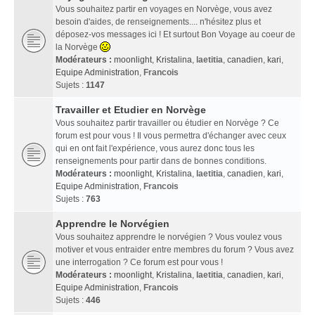
Vous souhaitez partir en voyages en Norvège, vous avez
besoin d'aides, de renseignements.... n'hésitez plus et
déposez-vos messages ici ! Et surtout Bon Voyage au coeur de
la Norvège
Modérateurs :
moonlight
,
Kristalina
,
laetitia
,
canadien
,
kari
,
Equipe Administration
,
Francois
Sujets :
1147
Travailler et Etudier en Norvège
Vous souhaitez partir travailler ou étudier en Norvège ? Ce
forum est pour vous ! Il vous permettra d'échanger avec ceux
qui en ont fait l'expérience, vous aurez donc tous les
renseignements pour partir dans de bonnes conditions.
Modérateurs :
moonlight
,
Kristalina
,
laetitia
,
canadien
,
kari
,
Equipe Administration
,
Francois
Sujets :
763
Apprendre le Norvégien
Vous souhaitez apprendre le norvégien ? Vous voulez vous
motiver et vous entraider entre membres du forum ? Vous avez
une interrogation ? Ce forum est pour vous !
Modérateurs :
moonlight
,
Kristalina
,
laetitia
,
canadien
,
kari
,
Equipe Administration
,
Francois
Sujets :
446