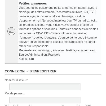
Petites annonces
Vous souhaitez passer une petite annonce en rapport avec la
Norvège, des offres d'emploi, des ventes de livres, CD, DVD,
co-voiturage pour vous rendre en Norvège, location
d'appartement en Norvège, interview pour TV ou radio... ect...
ce forum est fait pour vous ! Inscrivez vous pour profiter de
toutes les options disponibles. Toutes les annonces de ventes
de copies de CD/VHS/DVD ne sont pas autorisées et
n'engagent que leurs auteurs. L'equipe de norvege-fr.com ne
pouvant suivre et modérer tous les messages, elle ne serait
etre tenue responsable.
Modérateurs :
moonlight
,
Kristalina
,
laetitia
,
canadien
,
kari
,
Equipe Administration
,
Francois
Sujets :
538
CONNEXION
•
S’ENREGISTRER
Nom d’utilisateur :
Mot de passe :