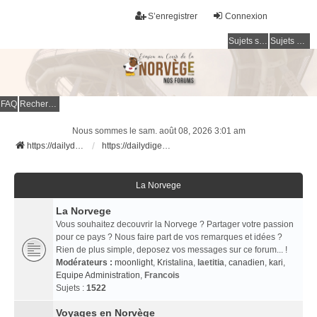
S’enregistrer
Connexion
Sujets sans réponse
Sujets actifs
FAQ
Rechercher
Nous sommes le sam. août 08, 2026 3:01 am
https://dailydigesthub.com
https://dailydigesthub.com
La Norvege
La Norvege
Vous souhaitez decouvrir la Norvege ? Partager votre passion
pour ce pays ? Nous faire part de vos remarques et idées ?
Rien de plus simple, deposez vos messages sur ce forum... !
Modérateurs :
moonlight
,
Kristalina
,
laetitia
,
canadien
,
kari
,
Equipe Administration
,
Francois
Sujets :
1522
Voyages en Norvège