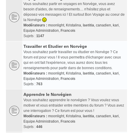
Vous souhaitez partir en voyages en Norvège, vous avez
besoin d'aides, de renseignements.... n'hésitez plus et
déposez-vos messages ici ! Et surtout Bon Voyage au coeur de
la Norvège
Modérateurs :
moonlight
,
Kristalina
,
laetitia
,
canadien
,
kari
,
Equipe Administration
,
Francois
Sujets :
1147
Travailler et Etudier en Norvège
Vous souhaitez partir travailler ou étudier en Norvège ? Ce
forum est pour vous ! Il vous permettra d'échanger avec ceux
qui en ont fait l'expérience, vous aurez donc tous les
renseignements pour partir dans de bonnes conditions.
Modérateurs :
moonlight
,
Kristalina
,
laetitia
,
canadien
,
kari
,
Equipe Administration
,
Francois
Sujets :
763
Apprendre le Norvégien
Vous souhaitez apprendre le norvégien ? Vous voulez vous
motiver et vous entraider entre membres du forum ? Vous avez
une interrogation ? Ce forum est pour vous !
Modérateurs :
moonlight
,
Kristalina
,
laetitia
,
canadien
,
kari
,
Equipe Administration
,
Francois
Sujets :
446