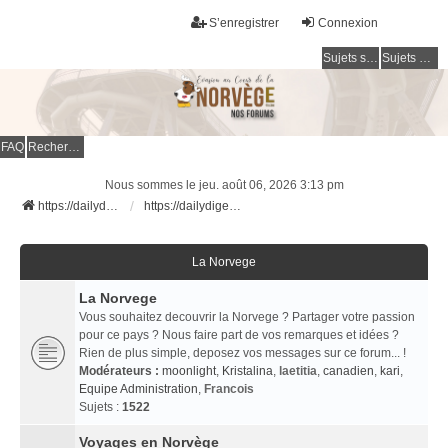
S’enregistrer
Connexion
Sujets sans réponse
Sujets actifs
FAQ
Rechercher
Nous sommes le jeu. août 06, 2026 3:13 pm
https://dailydigesthub.com
https://dailydigesthub.com
La Norvege
La Norvege
Vous souhaitez decouvrir la Norvege ? Partager votre passion
pour ce pays ? Nous faire part de vos remarques et idées ?
Rien de plus simple, deposez vos messages sur ce forum... !
Modérateurs :
moonlight
,
Kristalina
,
laetitia
,
canadien
,
kari
,
Equipe Administration
,
Francois
Sujets :
1522
Voyages en Norvège