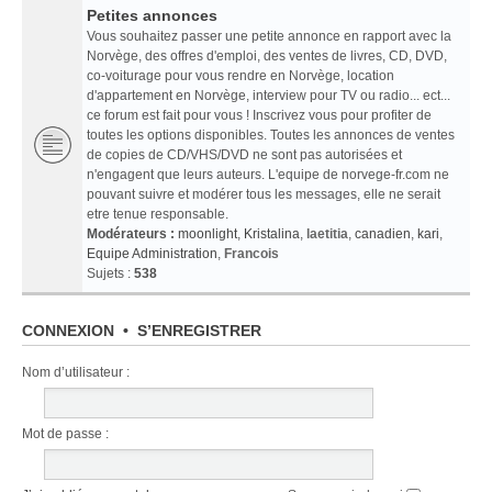
Petites annonces
Vous souhaitez passer une petite annonce en rapport avec la
Norvège, des offres d'emploi, des ventes de livres, CD, DVD,
co-voiturage pour vous rendre en Norvège, location
d'appartement en Norvège, interview pour TV ou radio... ect...
ce forum est fait pour vous ! Inscrivez vous pour profiter de
toutes les options disponibles. Toutes les annonces de ventes
de copies de CD/VHS/DVD ne sont pas autorisées et
n'engagent que leurs auteurs. L'equipe de norvege-fr.com ne
pouvant suivre et modérer tous les messages, elle ne serait
etre tenue responsable.
Modérateurs :
moonlight
,
Kristalina
,
laetitia
,
canadien
,
kari
,
Equipe Administration
,
Francois
Sujets :
538
CONNEXION
•
S’ENREGISTRER
Nom d’utilisateur :
Mot de passe :