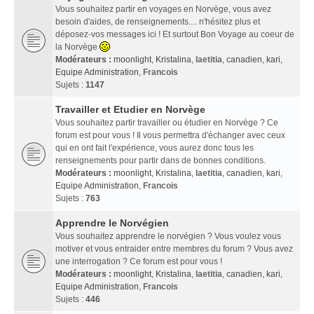
Vous souhaitez partir en voyages en Norvège, vous avez
besoin d'aides, de renseignements.... n'hésitez plus et
déposez-vos messages ici ! Et surtout Bon Voyage au coeur de
la Norvège
Modérateurs :
moonlight
,
Kristalina
,
laetitia
,
canadien
,
kari
,
Equipe Administration
,
Francois
Sujets :
1147
Travailler et Etudier en Norvège
Vous souhaitez partir travailler ou étudier en Norvège ? Ce
forum est pour vous ! Il vous permettra d'échanger avec ceux
qui en ont fait l'expérience, vous aurez donc tous les
renseignements pour partir dans de bonnes conditions.
Modérateurs :
moonlight
,
Kristalina
,
laetitia
,
canadien
,
kari
,
Equipe Administration
,
Francois
Sujets :
763
Apprendre le Norvégien
Vous souhaitez apprendre le norvégien ? Vous voulez vous
motiver et vous entraider entre membres du forum ? Vous avez
une interrogation ? Ce forum est pour vous !
Modérateurs :
moonlight
,
Kristalina
,
laetitia
,
canadien
,
kari
,
Equipe Administration
,
Francois
Sujets :
446