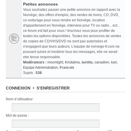
Petites annonces
Vous souhaitez passer une petite annonce en rapport avec la
Norvège, des offres d'emploi, des ventes de livres, CD, DVD,
co-voiturage pour vous rendre en Norvège, location
d'appartement en Norvège, interview pour TV ou radio... ect...
ce forum est fait pour vous ! Inscrivez vous pour profiter de
toutes les options disponibles. Toutes les annonces de ventes
de copies de CD/VHS/DVD ne sont pas autorisées et
n'engagent que leurs auteurs. L'equipe de norvege-fr.com ne
pouvant suivre et modérer tous les messages, elle ne serait
etre tenue responsable.
Modérateurs :
moonlight
,
Kristalina
,
laetitia
,
canadien
,
kari
,
Equipe Administration
,
Francois
Sujets :
538
CONNEXION
•
S’ENREGISTRER
Nom d’utilisateur :
Mot de passe :