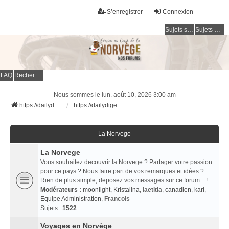
S’enregistrer
Connexion
Sujets sans réponse
Sujets actifs
FAQ
Rechercher
Nous sommes le lun. août 10, 2026 3:00 am
https://dailydigesthub.com
https://dailydigesthub.com
La Norvege
La Norvege
Vous souhaitez decouvrir la Norvege ? Partager votre passion
pour ce pays ? Nous faire part de vos remarques et idées ?
Rien de plus simple, deposez vos messages sur ce forum... !
Modérateurs :
moonlight
,
Kristalina
,
laetitia
,
canadien
,
kari
,
Equipe Administration
,
Francois
Sujets :
1522
Voyages en Norvège