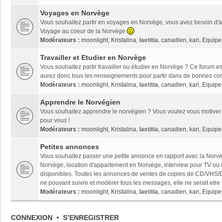
Voyages en Norvège
Vous souhaitez partir en voyages en Norvège, vous avez besoin d'ai
Voyage au coeur de la Norvège
Modérateurs :
moonlight
,
Kristalina
,
laetitia
,
canadien
,
kari
,
Equipe 
Travailler et Etudier en Norvège
Vous souhaitez partir travailler ou étudier en Norvège ? Ce forum es
aurez donc tous les renseignements pour partir dans de bonnes con
Modérateurs :
moonlight
,
Kristalina
,
laetitia
,
canadien
,
kari
,
Equipe 
Apprendre le Norvégien
Vous souhaitez apprendre le norvégien ? Vous voulez vous motiver 
pour vous !
Modérateurs :
moonlight
,
Kristalina
,
laetitia
,
canadien
,
kari
,
Equipe 
Petites annonces
Vous souhaitez passer une petite annonce en rapport avec la Norvèg
Norvège, location d'appartement en Norvège, interview pour TV ou radi
disponibles. Toutes les annonces de ventes de copies de CD/VHS/D
ne pouvant suivre et modérer tous les messages, elle ne serait etre
Modérateurs :
moonlight
,
Kristalina
,
laetitia
,
canadien
,
kari
,
Equipe 
CONNEXION
•
S’ENREGISTRER