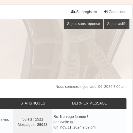
S’enregistrer
Connexion
Sujets sans réponse
Sujets actifs
Nous sommes le jeu. août 06, 2026 7:09 am
STATISTIQUES
DERNIER MESSAGE
Re: Norvège fermée !
Sujets :
1522
ez vos
V
par
kveite
Messages :
29048
o
lun. nov. 11, 2024 9:59 pm
i