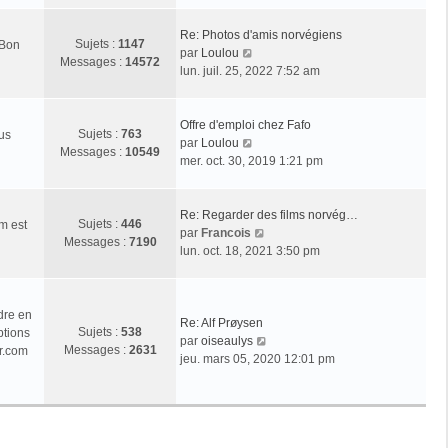
r
l
Re: Photos d'amis norvégiens
Sujets :
1147
 Bon
e
V
par
Loulou
Messages :
14572
d
o
lun. juil. 25, 2022 7:52 am
e
i
r
r
n
l
Offre d'emploi chez Fafo
Sujets :
763
ous
i
e
V
par
Loulou
Messages :
10549
e
d
o
mer. oct. 30, 2019 1:21 pm
r
e
i
m
r
r
e
n
l
Re: Regarder des films norvég…
Sujets :
446
m est
s
i
e
V
par
Francois
Messages :
7190
s
e
d
o
lun. oct. 18, 2021 3:50 pm
a
r
e
i
g
m
r
r
e
e
n
l
dre en
s
i
e
Re: Alf Prøysen
Sujets :
538
ptions
s
e
d
V
par
oiseaulys
Messages :
2631
r.com
a
r
e
o
jeu. mars 05, 2020 12:01 pm
g
m
r
i
e
e
n
r
s
i
l
s
e
e