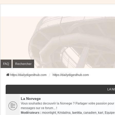
FAQ
Rechercher
https://dailydigesthub.com
https://dailydigesthub.com
LA 
La Norvege
Vous souhaitez decouvrir la Norvege ? Partager votre passion pour 
messages sur ce forum... !
Modérateurs :
moonlight
,
Kristalina
,
laetitia
,
canadien
,
kari
,
Equipe 