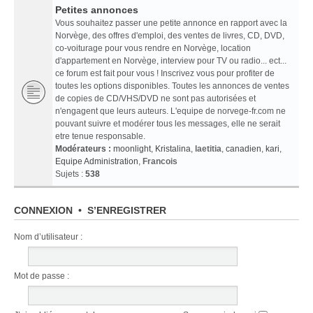
Petites annonces
Vous souhaitez passer une petite annonce en rapport avec la
Norvège, des offres d'emploi, des ventes de livres, CD, DVD,
co-voiturage pour vous rendre en Norvège, location
d'appartement en Norvège, interview pour TV ou radio... ect...
ce forum est fait pour vous ! Inscrivez vous pour profiter de
toutes les options disponibles. Toutes les annonces de ventes
de copies de CD/VHS/DVD ne sont pas autorisées et
n'engagent que leurs auteurs. L'equipe de norvege-fr.com ne
pouvant suivre et modérer tous les messages, elle ne serait
etre tenue responsable.
Modérateurs :
moonlight
,
Kristalina
,
laetitia
,
canadien
,
kari
,
Equipe Administration
,
Francois
Sujets :
538
CONNEXION
•
S’ENREGISTRER
Nom d’utilisateur :
Mot de passe :