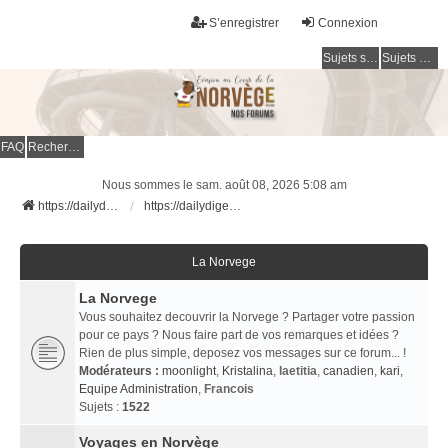
S’enregistrer
Connexion
Sujets sans réponse
Sujets actifs
FAQ
Rechercher
Nous sommes le sam. août 08, 2026 5:08 am
https://dailydigesthub.com
https://dailydigesthub.com
La Norvege
La Norvege
Vous souhaitez decouvrir la Norvege ? Partager votre passion
pour ce pays ? Nous faire part de vos remarques et idées ?
Rien de plus simple, deposez vos messages sur ce forum... !
Modérateurs :
moonlight
,
Kristalina
,
laetitia
,
canadien
,
kari
,
Equipe Administration
,
Francois
Sujets :
1522
Voyages en Norvège