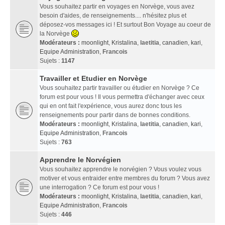
Vous souhaitez partir en voyages en Norvège, vous avez
besoin d'aides, de renseignements.... n'hésitez plus et
déposez-vos messages ici ! Et surtout Bon Voyage au coeur de
la Norvège
Modérateurs :
moonlight
,
Kristalina
,
laetitia
,
canadien
,
kari
,
Equipe Administration
,
Francois
Sujets :
1147
Travailler et Etudier en Norvège
Vous souhaitez partir travailler ou étudier en Norvège ? Ce
forum est pour vous ! Il vous permettra d'échanger avec ceux
qui en ont fait l'expérience, vous aurez donc tous les
renseignements pour partir dans de bonnes conditions.
Modérateurs :
moonlight
,
Kristalina
,
laetitia
,
canadien
,
kari
,
Equipe Administration
,
Francois
Sujets :
763
Apprendre le Norvégien
Vous souhaitez apprendre le norvégien ? Vous voulez vous
motiver et vous entraider entre membres du forum ? Vous avez
une interrogation ? Ce forum est pour vous !
Modérateurs :
moonlight
,
Kristalina
,
laetitia
,
canadien
,
kari
,
Equipe Administration
,
Francois
Sujets :
446