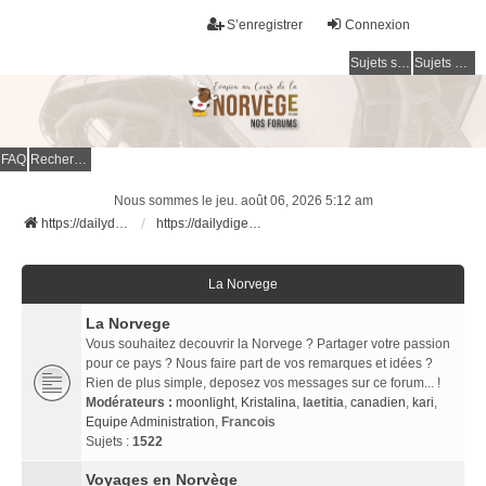
S’enregistrer
Connexion
Sujets sans réponse
Sujets actifs
FAQ
Rechercher
Nous sommes le jeu. août 06, 2026 5:12 am
https://dailydigesthub.com
https://dailydigesthub.com
La Norvege
La Norvege
Vous souhaitez decouvrir la Norvege ? Partager votre passion
pour ce pays ? Nous faire part de vos remarques et idées ?
Rien de plus simple, deposez vos messages sur ce forum... !
Modérateurs :
moonlight
,
Kristalina
,
laetitia
,
canadien
,
kari
,
Equipe Administration
,
Francois
Sujets :
1522
Voyages en Norvège