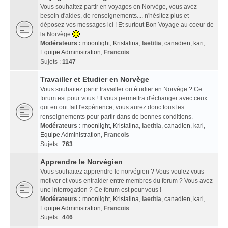
Vous souhaitez partir en voyages en Norvège, vous avez
besoin d'aides, de renseignements.... n'hésitez plus et
déposez-vos messages ici ! Et surtout Bon Voyage au coeur de
la Norvège
Modérateurs :
moonlight
,
Kristalina
,
laetitia
,
canadien
,
kari
,
Equipe Administration
,
Francois
Sujets :
1147
Travailler et Etudier en Norvège
Vous souhaitez partir travailler ou étudier en Norvège ? Ce
forum est pour vous ! Il vous permettra d'échanger avec ceux
qui en ont fait l'expérience, vous aurez donc tous les
renseignements pour partir dans de bonnes conditions.
Modérateurs :
moonlight
,
Kristalina
,
laetitia
,
canadien
,
kari
,
Equipe Administration
,
Francois
Sujets :
763
Apprendre le Norvégien
Vous souhaitez apprendre le norvégien ? Vous voulez vous
motiver et vous entraider entre membres du forum ? Vous avez
une interrogation ? Ce forum est pour vous !
Modérateurs :
moonlight
,
Kristalina
,
laetitia
,
canadien
,
kari
,
Equipe Administration
,
Francois
Sujets :
446