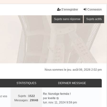
S’enregistrer
Connexion
Sujets sans réponse
Sujets actifs
Nous sommes le jeu. août 06, 2026 2:02 pm
STATISTIQUES
DERNIER MESSAGE
Re: Norvège fermée !
Sujets :
1522
ez vos
V
par
kveite
Messages :
29048
o
lun. nov. 11, 2024 9:59 pm
i