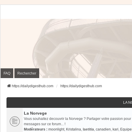
FAQ
Rechercher
https://dailydigesthub.com
https://dailydigesthub.com
LA 
La Norvege
Vous souhaitez decouvrir la Norvege ? Partager votre passion pour 
messages sur ce forum... !
Modérateurs :
moonlight
,
Kristalina
,
laetitia
,
canadien
,
kari
,
Equipe 