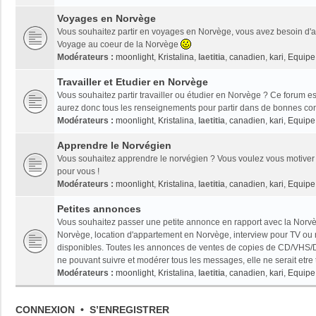
Voyages en Norvège
Vous souhaitez partir en voyages en Norvège, vous avez besoin d'ai
Voyage au coeur de la Norvège
Modérateurs :
moonlight
,
Kristalina
,
laetitia
,
canadien
,
kari
,
Equipe 
Travailler et Etudier en Norvège
Vous souhaitez partir travailler ou étudier en Norvège ? Ce forum es
aurez donc tous les renseignements pour partir dans de bonnes con
Modérateurs :
moonlight
,
Kristalina
,
laetitia
,
canadien
,
kari
,
Equipe 
Apprendre le Norvégien
Vous souhaitez apprendre le norvégien ? Vous voulez vous motiver 
pour vous !
Modérateurs :
moonlight
,
Kristalina
,
laetitia
,
canadien
,
kari
,
Equipe 
Petites annonces
Vous souhaitez passer une petite annonce en rapport avec la Norvèg
Norvège, location d'appartement en Norvège, interview pour TV ou radi
disponibles. Toutes les annonces de ventes de copies de CD/VHS/D
ne pouvant suivre et modérer tous les messages, elle ne serait etre
Modérateurs :
moonlight
,
Kristalina
,
laetitia
,
canadien
,
kari
,
Equipe 
CONNEXION
•
S’ENREGISTRER