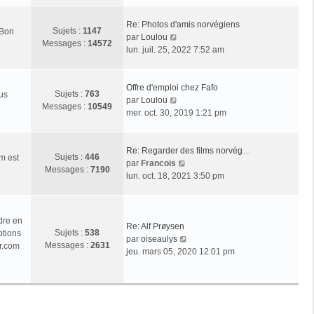
r
l
Re: Photos d'amis norvégiens
Sujets :
1147
 Bon
e
V
par
Loulou
Messages :
14572
d
o
lun. juil. 25, 2022 7:52 am
e
i
r
r
n
l
Offre d'emploi chez Fafo
Sujets :
763
ous
i
e
V
par
Loulou
Messages :
10549
e
d
o
mer. oct. 30, 2019 1:21 pm
r
e
i
m
r
r
e
n
l
Re: Regarder des films norvég…
Sujets :
446
m est
s
i
e
V
par
Francois
Messages :
7190
s
e
d
o
lun. oct. 18, 2021 3:50 pm
a
r
e
i
g
m
r
r
e
e
n
l
dre en
s
i
e
Re: Alf Prøysen
Sujets :
538
ptions
s
e
d
V
par
oiseaulys
Messages :
2631
r.com
a
r
e
o
jeu. mars 05, 2020 12:01 pm
g
m
r
i
e
e
n
r
s
i
l
s
e
e