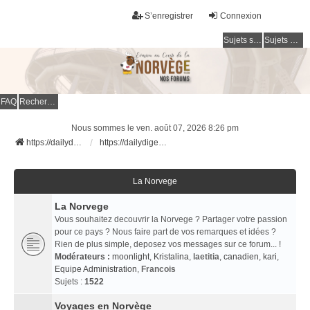
S’enregistrer
Connexion
Sujets sans réponse
Sujets actifs
FAQ
Rechercher
Nous sommes le ven. août 07, 2026 8:26 pm
https://dailydigesthub.com
https://dailydigesthub.com
La Norvege
La Norvege
Vous souhaitez decouvrir la Norvege ? Partager votre passion
pour ce pays ? Nous faire part de vos remarques et idées ?
Rien de plus simple, deposez vos messages sur ce forum... !
Modérateurs :
moonlight
,
Kristalina
,
laetitia
,
canadien
,
kari
,
Equipe Administration
,
Francois
Sujets :
1522
Voyages en Norvège