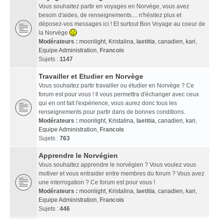
Vous souhaitez partir en voyages en Norvège, vous avez
besoin d'aides, de renseignements.... n'hésitez plus et
déposez-vos messages ici ! Et surtout Bon Voyage au coeur de
la Norvège
Modérateurs :
moonlight
,
Kristalina
,
laetitia
,
canadien
,
kari
,
Equipe Administration
,
Francois
Sujets :
1147
Travailler et Etudier en Norvège
Vous souhaitez partir travailler ou étudier en Norvège ? Ce
forum est pour vous ! Il vous permettra d'échanger avec ceux
qui en ont fait l'expérience, vous aurez donc tous les
renseignements pour partir dans de bonnes conditions.
Modérateurs :
moonlight
,
Kristalina
,
laetitia
,
canadien
,
kari
,
Equipe Administration
,
Francois
Sujets :
763
Apprendre le Norvégien
Vous souhaitez apprendre le norvégien ? Vous voulez vous
motiver et vous entraider entre membres du forum ? Vous avez
une interrogation ? Ce forum est pour vous !
Modérateurs :
moonlight
,
Kristalina
,
laetitia
,
canadien
,
kari
,
Equipe Administration
,
Francois
Sujets :
446