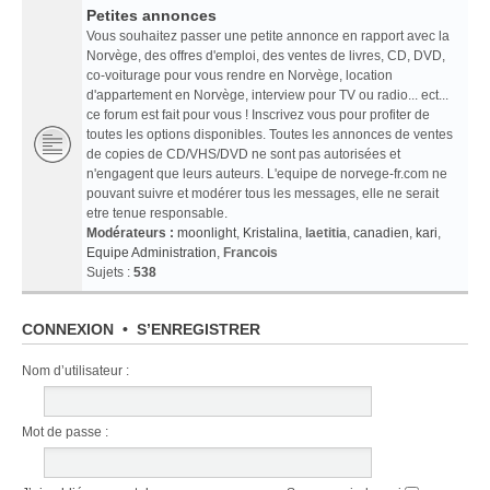
Petites annonces
Vous souhaitez passer une petite annonce en rapport avec la
Norvège, des offres d'emploi, des ventes de livres, CD, DVD,
co-voiturage pour vous rendre en Norvège, location
d'appartement en Norvège, interview pour TV ou radio... ect...
ce forum est fait pour vous ! Inscrivez vous pour profiter de
toutes les options disponibles. Toutes les annonces de ventes
de copies de CD/VHS/DVD ne sont pas autorisées et
n'engagent que leurs auteurs. L'equipe de norvege-fr.com ne
pouvant suivre et modérer tous les messages, elle ne serait
etre tenue responsable.
Modérateurs :
moonlight
,
Kristalina
,
laetitia
,
canadien
,
kari
,
Equipe Administration
,
Francois
Sujets :
538
CONNEXION
•
S’ENREGISTRER
Nom d’utilisateur :
Mot de passe :