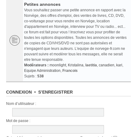
Petites annonces
Vous souhaitez passer une petite annonce en rapport avec la
Norvège, des offres d'emploi, des ventes de livres, CD, DVD,
co-voiturage pour vous rendre en Norvège, location
d'appartement en Norvège, interview pour TV ou radio... ect...
ce forum est fait pour vous ! Inscrivez vous pour profiter de
toutes les options disponibles. Toutes les annonces de ventes
de copies de CD/VHS/DVD ne sont pas autorisées et
n'engagent que leurs auteurs. L'equipe de norvege-fr.com ne
pouvant suivre et modérer tous les messages, elle ne serait
etre tenue responsable.
Modérateurs :
moonlight
,
Kristalina
,
laetitia
,
canadien
,
kari
,
Equipe Administration
,
Francois
Sujets :
538
CONNEXION
•
S’ENREGISTRER
Nom d’utilisateur :
Mot de passe :