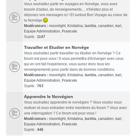
Vous souhaitez partir en voyages en Norvège, vous avez
besoin d'aides, de renseignements.... n'hésitez plus et
déposez-vos messages ici ! Et surtout Bon Voyage au coeur de
la Norvège
Modérateurs :
moonlight
,
Kristalina
,
laetitia
,
canadien
,
kari
,
Equipe Administration
,
Francois
Sujets :
1147
Travailler et Etudier en Norvège
Vous souhaitez partir travailler ou étudier en Norvège ? Ce
forum est pour vous ! Il vous permettra d'échanger avec ceux
qui en ont fait l'expérience, vous aurez donc tous les
renseignements pour partir dans de bonnes conditions.
Modérateurs :
moonlight
,
Kristalina
,
laetitia
,
canadien
,
kari
,
Equipe Administration
,
Francois
Sujets :
763
Apprendre le Norvégien
Vous souhaitez apprendre le norvégien ? Vous voulez vous
motiver et vous entraider entre membres du forum ? Vous avez
une interrogation ? Ce forum est pour vous !
Modérateurs :
moonlight
,
Kristalina
,
laetitia
,
canadien
,
kari
,
Equipe Administration
,
Francois
Sujets :
446