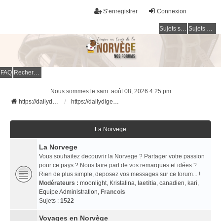
S’enregistrer
Connexion
Sujets sans réponse
Sujets actifs
FAQ
Rechercher
Nous sommes le sam. août 08, 2026 4:25 pm
https://dailydigesthub.com
https://dailydigesthub.com
La Norvege
La Norvege
Vous souhaitez decouvrir la Norvege ? Partager votre passion
pour ce pays ? Nous faire part de vos remarques et idées ?
Rien de plus simple, deposez vos messages sur ce forum... !
Modérateurs :
moonlight
,
Kristalina
,
laetitia
,
canadien
,
kari
,
Equipe Administration
,
Francois
Sujets :
1522
Voyages en Norvège