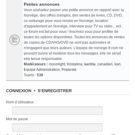
Petites annonces
Vous souhaitez passer une petite annonce en rapport avec la
Norvège, des offres d'emploi, des ventes de livres, CD, DVD,
co-voiturage pour vous rendre en Norvège, location
d'appartement en Norvège, interview pour TV ou radio... ect...
ce forum est fait pour vous ! Inscrivez vous pour profiter de
toutes les options disponibles. Toutes les annonces de ventes
de copies de CD/VHS/DVD ne sont pas autorisées et
n'engagent que leurs auteurs. L'equipe de norvege-fr.com ne
pouvant suivre et modérer tous les messages, elle ne serait
etre tenue responsable.
Modérateurs :
moonlight
,
Kristalina
,
laetitia
,
canadien
,
kari
,
Equipe Administration
,
Francois
Sujets :
538
CONNEXION
•
S’ENREGISTRER
Nom d’utilisateur :
Mot de passe :