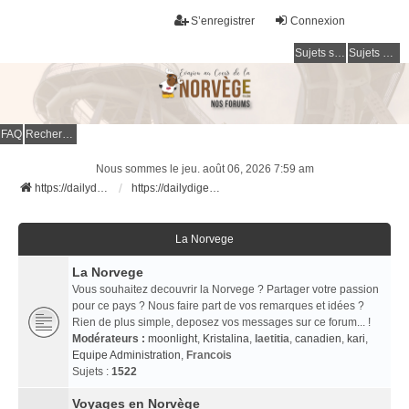
S’enregistrer
Connexion
Sujets sans réponse
Sujets actifs
FAQ
Rechercher
Nous sommes le jeu. août 06, 2026 7:59 am
https://dailydigesthub.com
https://dailydigesthub.com
La Norvege
La Norvege
Vous souhaitez decouvrir la Norvege ? Partager votre passion
pour ce pays ? Nous faire part de vos remarques et idées ?
Rien de plus simple, deposez vos messages sur ce forum... !
Modérateurs :
moonlight
,
Kristalina
,
laetitia
,
canadien
,
kari
,
Equipe Administration
,
Francois
Sujets :
1522
Voyages en Norvège