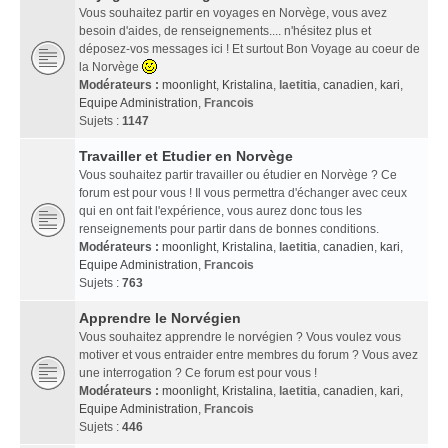
Vous souhaitez partir en voyages en Norvège, vous avez
besoin d'aides, de renseignements.... n'hésitez plus et
déposez-vos messages ici ! Et surtout Bon Voyage au coeur de
la Norvège
Modérateurs :
moonlight
,
Kristalina
,
laetitia
,
canadien
,
kari
,
Equipe Administration
,
Francois
Sujets :
1147
Travailler et Etudier en Norvège
Vous souhaitez partir travailler ou étudier en Norvège ? Ce
forum est pour vous ! Il vous permettra d'échanger avec ceux
qui en ont fait l'expérience, vous aurez donc tous les
renseignements pour partir dans de bonnes conditions.
Modérateurs :
moonlight
,
Kristalina
,
laetitia
,
canadien
,
kari
,
Equipe Administration
,
Francois
Sujets :
763
Apprendre le Norvégien
Vous souhaitez apprendre le norvégien ? Vous voulez vous
motiver et vous entraider entre membres du forum ? Vous avez
une interrogation ? Ce forum est pour vous !
Modérateurs :
moonlight
,
Kristalina
,
laetitia
,
canadien
,
kari
,
Equipe Administration
,
Francois
Sujets :
446