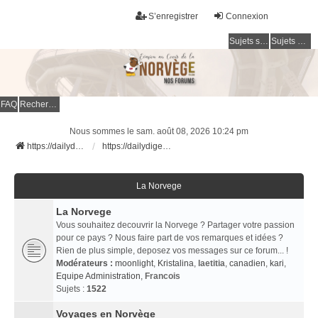
S’enregistrer
Connexion
Sujets sans réponse
Sujets actifs
FAQ
Rechercher
Nous sommes le sam. août 08, 2026 10:24 pm
https://dailydigesthub.com
https://dailydigesthub.com
La Norvege
La Norvege
Vous souhaitez decouvrir la Norvege ? Partager votre passion
pour ce pays ? Nous faire part de vos remarques et idées ?
Rien de plus simple, deposez vos messages sur ce forum... !
Modérateurs :
moonlight
,
Kristalina
,
laetitia
,
canadien
,
kari
,
Equipe Administration
,
Francois
Sujets :
1522
Voyages en Norvège