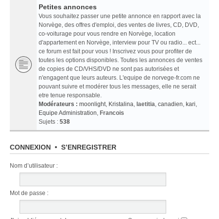
Petites annonces
Vous souhaitez passer une petite annonce en rapport avec la
Norvège, des offres d'emploi, des ventes de livres, CD, DVD,
co-voiturage pour vous rendre en Norvège, location
d'appartement en Norvège, interview pour TV ou radio... ect...
ce forum est fait pour vous ! Inscrivez vous pour profiter de
toutes les options disponibles. Toutes les annonces de ventes
de copies de CD/VHS/DVD ne sont pas autorisées et
n'engagent que leurs auteurs. L'equipe de norvege-fr.com ne
pouvant suivre et modérer tous les messages, elle ne serait
etre tenue responsable.
Modérateurs :
moonlight
,
Kristalina
,
laetitia
,
canadien
,
kari
,
Equipe Administration
,
Francois
Sujets :
538
CONNEXION
•
S’ENREGISTRER
Nom d’utilisateur :
Mot de passe :