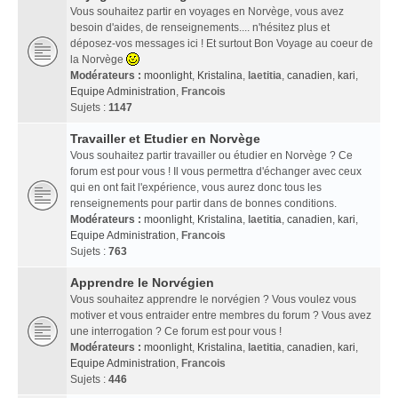
Vous souhaitez partir en voyages en Norvège, vous avez
besoin d'aides, de renseignements.... n'hésitez plus et
déposez-vos messages ici ! Et surtout Bon Voyage au coeur de
la Norvège
Modérateurs :
moonlight
,
Kristalina
,
laetitia
,
canadien
,
kari
,
Equipe Administration
,
Francois
Sujets :
1147
Travailler et Etudier en Norvège
Vous souhaitez partir travailler ou étudier en Norvège ? Ce
forum est pour vous ! Il vous permettra d'échanger avec ceux
qui en ont fait l'expérience, vous aurez donc tous les
renseignements pour partir dans de bonnes conditions.
Modérateurs :
moonlight
,
Kristalina
,
laetitia
,
canadien
,
kari
,
Equipe Administration
,
Francois
Sujets :
763
Apprendre le Norvégien
Vous souhaitez apprendre le norvégien ? Vous voulez vous
motiver et vous entraider entre membres du forum ? Vous avez
une interrogation ? Ce forum est pour vous !
Modérateurs :
moonlight
,
Kristalina
,
laetitia
,
canadien
,
kari
,
Equipe Administration
,
Francois
Sujets :
446