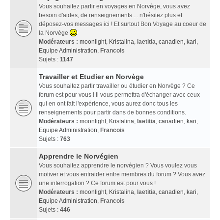
Vous souhaitez partir en voyages en Norvège, vous avez
besoin d'aides, de renseignements.... n'hésitez plus et
déposez-vos messages ici ! Et surtout Bon Voyage au coeur de
la Norvège
Modérateurs :
moonlight
,
Kristalina
,
laetitia
,
canadien
,
kari
,
Equipe Administration
,
Francois
Sujets :
1147
Travailler et Etudier en Norvège
Vous souhaitez partir travailler ou étudier en Norvège ? Ce
forum est pour vous ! Il vous permettra d'échanger avec ceux
qui en ont fait l'expérience, vous aurez donc tous les
renseignements pour partir dans de bonnes conditions.
Modérateurs :
moonlight
,
Kristalina
,
laetitia
,
canadien
,
kari
,
Equipe Administration
,
Francois
Sujets :
763
Apprendre le Norvégien
Vous souhaitez apprendre le norvégien ? Vous voulez vous
motiver et vous entraider entre membres du forum ? Vous avez
une interrogation ? Ce forum est pour vous !
Modérateurs :
moonlight
,
Kristalina
,
laetitia
,
canadien
,
kari
,
Equipe Administration
,
Francois
Sujets :
446