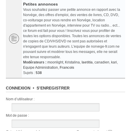
Petites annonces
Vous souhaitez passer une petite annonce en rapport avec la
Norvège, des offres d'emploi, des ventes de livres, CD, DVD,
co-voiturage pour vous rendre en Norvège, location
d'appartement en Norvège, interview pour TV ou radio... ect...
ce forum est fait pour vous ! Inscrivez vous pour profiter de
toutes les options disponibles. Toutes les annonces de ventes
de copies de CD/VHS/DVD ne sont pas autorisées et
n'engagent que leurs auteurs. L'equipe de norvege-fr.com ne
pouvant suivre et modérer tous les messages, elle ne serait
etre tenue responsable.
Modérateurs :
moonlight
,
Kristalina
,
laetitia
,
canadien
,
kari
,
Equipe Administration
,
Francois
Sujets :
538
CONNEXION
•
S’ENREGISTRER
Nom d’utilisateur :
Mot de passe :