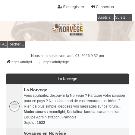
S’enregistrer
Connexion
Sujets sans réponse
Sujets actifs
FAQ
Rechercher
Nous sommes le ven. août 07, 2026 9:32 pm
https://dailydigesthub.com
https://dailydigesthub.com
La Norvege
La Norvege
Vous souhaitez decouvrir la Norvege ? Partager votre passion
pour ce pays ? Nous faire part de vos remarques et idées ?
Rien de plus simple, deposez vos messages sur ce forum... !
Modérateurs :
moonlight
,
Kristalina
,
laetitia
,
canadien
,
kari
,
Equipe Administration
,
Francois
Sujets :
1522
Voyages en Norvège