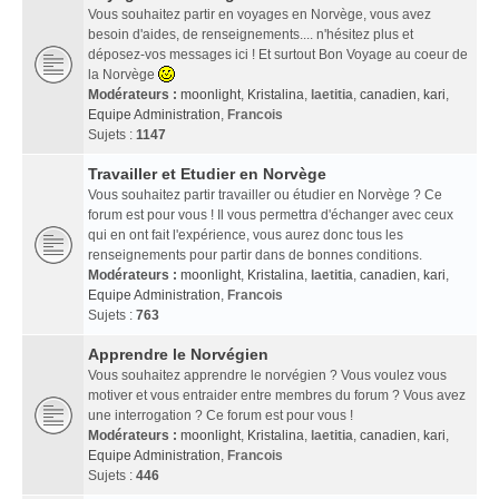
Vous souhaitez partir en voyages en Norvège, vous avez
besoin d'aides, de renseignements.... n'hésitez plus et
déposez-vos messages ici ! Et surtout Bon Voyage au coeur de
la Norvège
Modérateurs :
moonlight
,
Kristalina
,
laetitia
,
canadien
,
kari
,
Equipe Administration
,
Francois
Sujets :
1147
Travailler et Etudier en Norvège
Vous souhaitez partir travailler ou étudier en Norvège ? Ce
forum est pour vous ! Il vous permettra d'échanger avec ceux
qui en ont fait l'expérience, vous aurez donc tous les
renseignements pour partir dans de bonnes conditions.
Modérateurs :
moonlight
,
Kristalina
,
laetitia
,
canadien
,
kari
,
Equipe Administration
,
Francois
Sujets :
763
Apprendre le Norvégien
Vous souhaitez apprendre le norvégien ? Vous voulez vous
motiver et vous entraider entre membres du forum ? Vous avez
une interrogation ? Ce forum est pour vous !
Modérateurs :
moonlight
,
Kristalina
,
laetitia
,
canadien
,
kari
,
Equipe Administration
,
Francois
Sujets :
446