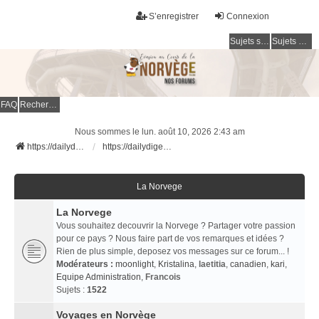
S’enregistrer
Connexion
Sujets sans réponse
Sujets actifs
FAQ
Rechercher
Nous sommes le lun. août 10, 2026 2:43 am
https://dailydigesthub.com
https://dailydigesthub.com
La Norvege
La Norvege
Vous souhaitez decouvrir la Norvege ? Partager votre passion
pour ce pays ? Nous faire part de vos remarques et idées ?
Rien de plus simple, deposez vos messages sur ce forum... !
Modérateurs :
moonlight
,
Kristalina
,
laetitia
,
canadien
,
kari
,
Equipe Administration
,
Francois
Sujets :
1522
Voyages en Norvège