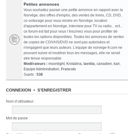
Petites annonces
Vous souhaitez passer une petite annonce en rapport avec la
Norvège, des offres d'emploi, des ventes de livres, CD, DVD,
co-voiturage pour vous rendre en Norvège, location
d'appartement en Norvège, interview pour TV ou radio... ect...
ce forum est fait pour vous ! Inscrivez vous pour profiter de
toutes les options disponibles. Toutes les annonces de ventes
de copies de CD/VHS/DVD ne sont pas autorisées et
n'engagent que leurs auteurs. L'equipe de norvege-fr.com ne
pouvant suivre et modérer tous les messages, elle ne serait
etre tenue responsable.
Modérateurs :
moonlight
,
Kristalina
,
laetitia
,
canadien
,
kari
,
Equipe Administration
,
Francois
Sujets :
538
CONNEXION
•
S’ENREGISTRER
Nom d’utilisateur :
Mot de passe :