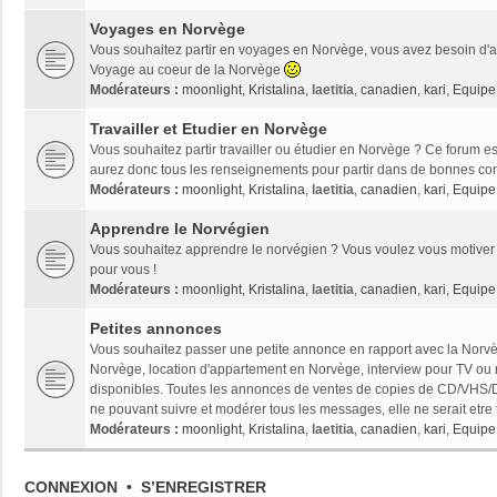
Voyages en Norvège
Vous souhaitez partir en voyages en Norvège, vous avez besoin d'ai
Voyage au coeur de la Norvège
Modérateurs :
moonlight
,
Kristalina
,
laetitia
,
canadien
,
kari
,
Equipe 
Travailler et Etudier en Norvège
Vous souhaitez partir travailler ou étudier en Norvège ? Ce forum es
aurez donc tous les renseignements pour partir dans de bonnes con
Modérateurs :
moonlight
,
Kristalina
,
laetitia
,
canadien
,
kari
,
Equipe 
Apprendre le Norvégien
Vous souhaitez apprendre le norvégien ? Vous voulez vous motiver 
pour vous !
Modérateurs :
moonlight
,
Kristalina
,
laetitia
,
canadien
,
kari
,
Equipe 
Petites annonces
Vous souhaitez passer une petite annonce en rapport avec la Norvèg
Norvège, location d'appartement en Norvège, interview pour TV ou radi
disponibles. Toutes les annonces de ventes de copies de CD/VHS/D
ne pouvant suivre et modérer tous les messages, elle ne serait etre
Modérateurs :
moonlight
,
Kristalina
,
laetitia
,
canadien
,
kari
,
Equipe 
CONNEXION
•
S’ENREGISTRER