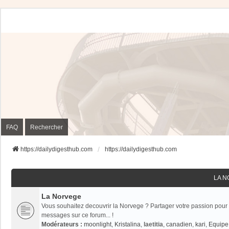
FAQ
Rechercher
https://dailydigesthub.com
https://dailydigesthub.com
LA 
La Norvege
Vous souhaitez decouvrir la Norvege ? Partager votre passion pour 
messages sur ce forum... !
Modérateurs :
moonlight
,
Kristalina
,
laetitia
,
canadien
,
kari
,
Equipe 