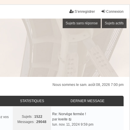
S’enregistrer
Connexion
Sujets sans réponse
Sujets actifs
Nous sommes le sam. août 08, 2026 7:00 pm
STATISTIQUES
DERNIER MESSAGE
Re: Norvège fermée !
Sujets :
1522
ez vos
V
par
kveite
Messages :
29048
o
lun. nov. 11, 2024 9:59 pm
i