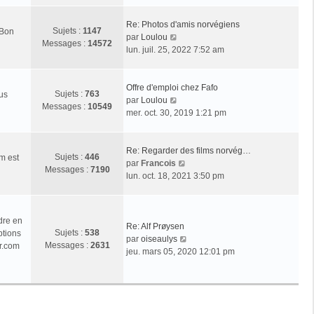
r
l
Re: Photos d'amis norvégiens
Sujets :
1147
 Bon
e
V
par
Loulou
Messages :
14572
d
o
lun. juil. 25, 2022 7:52 am
e
i
r
r
n
l
Offre d'emploi chez Fafo
Sujets :
763
ous
i
e
V
par
Loulou
Messages :
10549
e
d
o
mer. oct. 30, 2019 1:21 pm
r
e
i
m
r
r
e
n
l
Re: Regarder des films norvég…
Sujets :
446
m est
s
i
e
V
par
Francois
Messages :
7190
s
e
d
o
lun. oct. 18, 2021 3:50 pm
a
r
e
i
g
m
r
r
e
e
n
l
dre en
s
i
e
Re: Alf Prøysen
Sujets :
538
ptions
s
e
d
V
par
oiseaulys
Messages :
2631
r.com
a
r
e
o
jeu. mars 05, 2020 12:01 pm
g
m
r
i
e
e
n
r
s
i
l
s
e
e