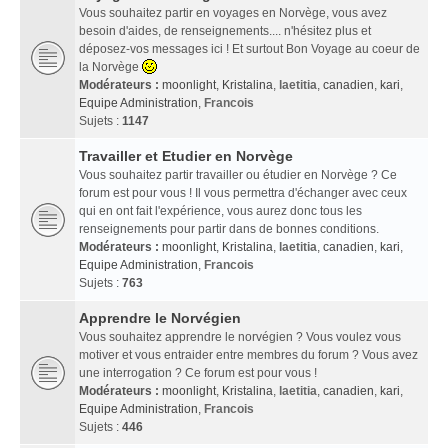
Vous souhaitez partir en voyages en Norvège, vous avez
besoin d'aides, de renseignements.... n'hésitez plus et
déposez-vos messages ici ! Et surtout Bon Voyage au coeur de
la Norvège
Modérateurs :
moonlight
,
Kristalina
,
laetitia
,
canadien
,
kari
,
Equipe Administration
,
Francois
Sujets :
1147
Travailler et Etudier en Norvège
Vous souhaitez partir travailler ou étudier en Norvège ? Ce
forum est pour vous ! Il vous permettra d'échanger avec ceux
qui en ont fait l'expérience, vous aurez donc tous les
renseignements pour partir dans de bonnes conditions.
Modérateurs :
moonlight
,
Kristalina
,
laetitia
,
canadien
,
kari
,
Equipe Administration
,
Francois
Sujets :
763
Apprendre le Norvégien
Vous souhaitez apprendre le norvégien ? Vous voulez vous
motiver et vous entraider entre membres du forum ? Vous avez
une interrogation ? Ce forum est pour vous !
Modérateurs :
moonlight
,
Kristalina
,
laetitia
,
canadien
,
kari
,
Equipe Administration
,
Francois
Sujets :
446