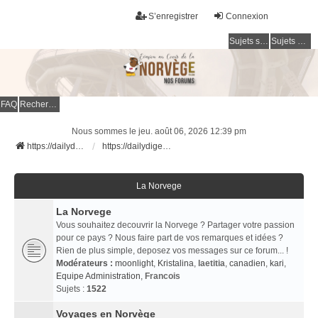
S’enregistrer
Connexion
Sujets sans réponse
Sujets actifs
FAQ
Rechercher
Nous sommes le jeu. août 06, 2026 12:39 pm
https://dailydigesthub.com
https://dailydigesthub.com
La Norvege
La Norvege
Vous souhaitez decouvrir la Norvege ? Partager votre passion
pour ce pays ? Nous faire part de vos remarques et idées ?
Rien de plus simple, deposez vos messages sur ce forum... !
Modérateurs :
moonlight
,
Kristalina
,
laetitia
,
canadien
,
kari
,
Equipe Administration
,
Francois
Sujets :
1522
Voyages en Norvège