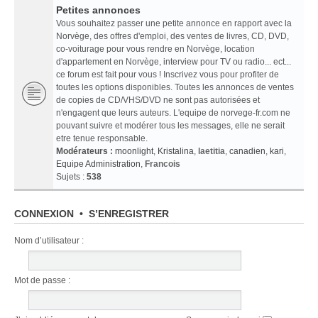
Petites annonces
Vous souhaitez passer une petite annonce en rapport avec la
Norvège, des offres d'emploi, des ventes de livres, CD, DVD,
co-voiturage pour vous rendre en Norvège, location
d'appartement en Norvège, interview pour TV ou radio... ect...
ce forum est fait pour vous ! Inscrivez vous pour profiter de
toutes les options disponibles. Toutes les annonces de ventes
de copies de CD/VHS/DVD ne sont pas autorisées et
n'engagent que leurs auteurs. L'equipe de norvege-fr.com ne
pouvant suivre et modérer tous les messages, elle ne serait
etre tenue responsable.
Modérateurs :
moonlight
,
Kristalina
,
laetitia
,
canadien
,
kari
,
Equipe Administration
,
Francois
Sujets :
538
CONNEXION
•
S’ENREGISTRER
Nom d’utilisateur :
Mot de passe :