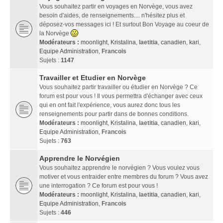
Vous souhaitez partir en voyages en Norvège, vous avez
besoin d'aides, de renseignements.... n'hésitez plus et
déposez-vos messages ici ! Et surtout Bon Voyage au coeur de
la Norvège
Modérateurs :
moonlight
,
Kristalina
,
laetitia
,
canadien
,
kari
,
Equipe Administration
,
Francois
Sujets :
1147
Travailler et Etudier en Norvège
Vous souhaitez partir travailler ou étudier en Norvège ? Ce
forum est pour vous ! Il vous permettra d'échanger avec ceux
qui en ont fait l'expérience, vous aurez donc tous les
renseignements pour partir dans de bonnes conditions.
Modérateurs :
moonlight
,
Kristalina
,
laetitia
,
canadien
,
kari
,
Equipe Administration
,
Francois
Sujets :
763
Apprendre le Norvégien
Vous souhaitez apprendre le norvégien ? Vous voulez vous
motiver et vous entraider entre membres du forum ? Vous avez
une interrogation ? Ce forum est pour vous !
Modérateurs :
moonlight
,
Kristalina
,
laetitia
,
canadien
,
kari
,
Equipe Administration
,
Francois
Sujets :
446