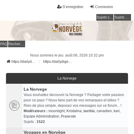
S’enregistrer
Connexion
Sujets sans réponse
Sujets actifs
FAQ
Rechercher
Nous sommes le jeu. août 06, 2026 10:32 pm
https://dailydigesthub.com
https://dailydigesthub.com
La Norvege
La Norvege
Vous souhaitez decouvrir la Norvege ? Partager votre passion
pour ce pays ? Nous faire part de vos remarques et idées ?
Rien de plus simple, deposez vos messages sur ce forum... !
Modérateurs :
moonlight
,
Kristalina
,
laetitia
,
canadien
,
kari
,
Equipe Administration
,
Francois
Sujets :
1522
Voyages en Norvège