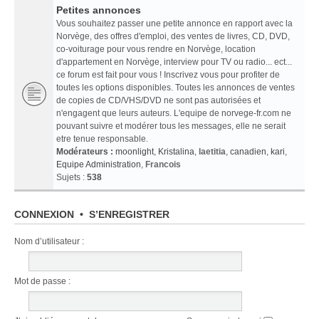
Petites annonces
Vous souhaitez passer une petite annonce en rapport avec la
Norvège, des offres d'emploi, des ventes de livres, CD, DVD,
co-voiturage pour vous rendre en Norvège, location
d'appartement en Norvège, interview pour TV ou radio... ect...
ce forum est fait pour vous ! Inscrivez vous pour profiter de
toutes les options disponibles. Toutes les annonces de ventes
de copies de CD/VHS/DVD ne sont pas autorisées et
n'engagent que leurs auteurs. L'equipe de norvege-fr.com ne
pouvant suivre et modérer tous les messages, elle ne serait
etre tenue responsable.
Modérateurs :
moonlight
,
Kristalina
,
laetitia
,
canadien
,
kari
,
Equipe Administration
,
Francois
Sujets :
538
CONNEXION
•
S’ENREGISTRER
Nom d’utilisateur :
Mot de passe :