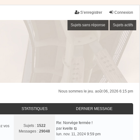
S’enregistrer
Connexion
Sujets sans réponse
Sujets actifs
Nous sommes le jeu. août 06, 2026 6:15 pm
STATISTIQUES
DERNIER MESSAGE
Re: Norvège fermée !
Sujets :
1522
ez vos
V
par
kveite
Messages :
29048
o
lun. nov. 11, 2024 9:59 pm
i