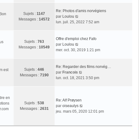
r
l
Re: Photos d'amis norvégiens
Sujets :
1147
 Bon
e
V
par
Loulou
Messages :
14572
d
o
lun. juil. 25, 2022 7:52 am
e
i
r
r
n
l
Offre d'emploi chez Fafo
Sujets :
763
ous
i
e
V
par
Loulou
Messages :
10549
e
d
o
mer. oct. 30, 2019 1:21 pm
r
e
i
m
r
r
e
n
l
Re: Regarder des films norvég…
Sujets :
446
m est
s
i
e
V
par
Francois
Messages :
7190
s
e
d
o
lun. oct. 18, 2021 3:50 pm
a
r
e
i
g
m
r
r
e
e
n
l
dre en
s
i
e
Re: Alf Prøysen
Sujets :
538
ptions
s
e
d
V
par
oiseaulys
Messages :
2631
r.com
a
r
e
o
jeu. mars 05, 2020 12:01 pm
g
m
r
i
e
e
n
r
s
i
l
s
e
e