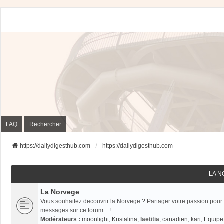
FAQ
Rechercher
https://dailydigesthub.com
https://dailydigesthub.com
LA 
La Norvege
Vous souhaitez decouvrir la Norvege ? Partager votre passion pour 
messages sur ce forum... !
Modérateurs :
moonlight
,
Kristalina
,
laetitia
,
canadien
,
kari
,
Equipe 