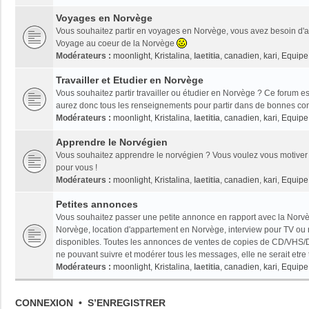
Voyages en Norvège
Vous souhaitez partir en voyages en Norvège, vous avez besoin d'ai
Voyage au coeur de la Norvège
Modérateurs :
moonlight
,
Kristalina
,
laetitia
,
canadien
,
kari
,
Equipe 
Travailler et Etudier en Norvège
Vous souhaitez partir travailler ou étudier en Norvège ? Ce forum es
aurez donc tous les renseignements pour partir dans de bonnes con
Modérateurs :
moonlight
,
Kristalina
,
laetitia
,
canadien
,
kari
,
Equipe 
Apprendre le Norvégien
Vous souhaitez apprendre le norvégien ? Vous voulez vous motiver 
pour vous !
Modérateurs :
moonlight
,
Kristalina
,
laetitia
,
canadien
,
kari
,
Equipe 
Petites annonces
Vous souhaitez passer une petite annonce en rapport avec la Norvèg
Norvège, location d'appartement en Norvège, interview pour TV ou radi
disponibles. Toutes les annonces de ventes de copies de CD/VHS/D
ne pouvant suivre et modérer tous les messages, elle ne serait etre
Modérateurs :
moonlight
,
Kristalina
,
laetitia
,
canadien
,
kari
,
Equipe 
CONNEXION
•
S’ENREGISTRER