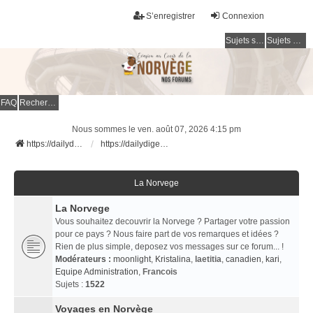
S’enregistrer
Connexion
Sujets sans réponse
Sujets actifs
FAQ
Rechercher
Nous sommes le ven. août 07, 2026 4:15 pm
https://dailydigesthub.com
https://dailydigesthub.com
La Norvege
La Norvege
Vous souhaitez decouvrir la Norvege ? Partager votre passion
pour ce pays ? Nous faire part de vos remarques et idées ?
Rien de plus simple, deposez vos messages sur ce forum... !
Modérateurs :
moonlight
,
Kristalina
,
laetitia
,
canadien
,
kari
,
Equipe Administration
,
Francois
Sujets :
1522
Voyages en Norvège