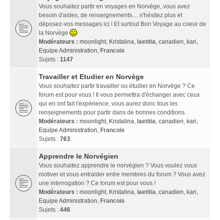
Vous souhaitez partir en voyages en Norvège, vous avez
besoin d'aides, de renseignements.... n'hésitez plus et
déposez-vos messages ici ! Et surtout Bon Voyage au coeur de
la Norvège
Modérateurs :
moonlight
,
Kristalina
,
laetitia
,
canadien
,
kari
,
Equipe Administration
,
Francois
Sujets :
1147
Travailler et Etudier en Norvège
Vous souhaitez partir travailler ou étudier en Norvège ? Ce
forum est pour vous ! Il vous permettra d'échanger avec ceux
qui en ont fait l'expérience, vous aurez donc tous les
renseignements pour partir dans de bonnes conditions.
Modérateurs :
moonlight
,
Kristalina
,
laetitia
,
canadien
,
kari
,
Equipe Administration
,
Francois
Sujets :
763
Apprendre le Norvégien
Vous souhaitez apprendre le norvégien ? Vous voulez vous
motiver et vous entraider entre membres du forum ? Vous avez
une interrogation ? Ce forum est pour vous !
Modérateurs :
moonlight
,
Kristalina
,
laetitia
,
canadien
,
kari
,
Equipe Administration
,
Francois
Sujets :
446