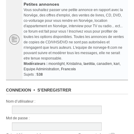
Petites annonces
Vous souhaitez passer une petite annonce en rapport avec la
Norvège, des offres d'emploi, des ventes de livres, CD, DVD,
co-voiturage pour vous rendre en Norvège, location
d'appartement en Norvège, interview pour TV ou radio... ect...
ce forum est fait pour vous ! Inscrivez vous pour profiter de
toutes les options disponibles. Toutes les annonces de ventes
de copies de CD/VHS/DVD ne sont pas autorisées et
n'engagent que leurs auteurs. L'equipe de norvege-fr.com ne
pouvant suivre et modérer tous les messages, elle ne serait
etre tenue responsable.
Modérateurs :
moonlight
,
Kristalina
,
laetitia
,
canadien
,
kari
,
Equipe Administration
,
Francois
Sujets :
538
CONNEXION
•
S’ENREGISTRER
Nom d’utilisateur :
Mot de passe :