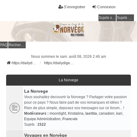
S’enregistrer
Connexion
Sujets sans réponse
Sujets actifs
FAQ
Rechercher
Nous sommes le sam. août 08, 2026 2:46 am
https://dailydigesthub.com
https://dailydigesthub.com
La Norvege
La Norvege
Vous souhaitez decouvrir la Norvege ? Partager votre passion
pour ce pays ? Nous faire part de vos remarques et idées ?
Rien de plus simple, deposez vos messages sur ce forum... !
Modérateurs :
moonlight
,
Kristalina
,
laetitia
,
canadien
,
kari
,
Equipe Administration
,
Francois
Sujets :
1522
Voyages en Norvège