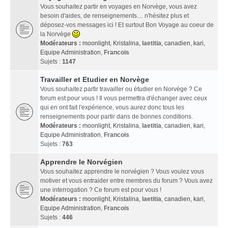
Vous souhaitez partir en voyages en Norvège, vous avez
besoin d'aides, de renseignements.... n'hésitez plus et
déposez-vos messages ici ! Et surtout Bon Voyage au coeur de
la Norvège
Modérateurs :
moonlight
,
Kristalina
,
laetitia
,
canadien
,
kari
,
Equipe Administration
,
Francois
Sujets :
1147
Travailler et Etudier en Norvège
Vous souhaitez partir travailler ou étudier en Norvège ? Ce
forum est pour vous ! Il vous permettra d'échanger avec ceux
qui en ont fait l'expérience, vous aurez donc tous les
renseignements pour partir dans de bonnes conditions.
Modérateurs :
moonlight
,
Kristalina
,
laetitia
,
canadien
,
kari
,
Equipe Administration
,
Francois
Sujets :
763
Apprendre le Norvégien
Vous souhaitez apprendre le norvégien ? Vous voulez vous
motiver et vous entraider entre membres du forum ? Vous avez
une interrogation ? Ce forum est pour vous !
Modérateurs :
moonlight
,
Kristalina
,
laetitia
,
canadien
,
kari
,
Equipe Administration
,
Francois
Sujets :
446