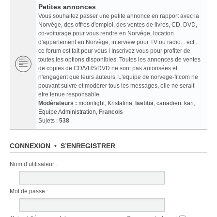
Petites annonces
Vous souhaitez passer une petite annonce en rapport avec la
Norvège, des offres d'emploi, des ventes de livres, CD, DVD,
co-voiturage pour vous rendre en Norvège, location
d'appartement en Norvège, interview pour TV ou radio... ect...
ce forum est fait pour vous ! Inscrivez vous pour profiter de
toutes les options disponibles. Toutes les annonces de ventes
de copies de CD/VHS/DVD ne sont pas autorisées et
n'engagent que leurs auteurs. L'equipe de norvege-fr.com ne
pouvant suivre et modérer tous les messages, elle ne serait
etre tenue responsable.
Modérateurs :
moonlight
,
Kristalina
,
laetitia
,
canadien
,
kari
,
Equipe Administration
,
Francois
Sujets :
538
CONNEXION
•
S’ENREGISTRER
Nom d’utilisateur :
Mot de passe :