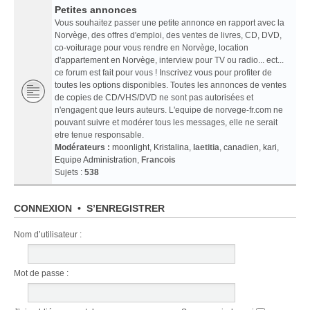
Petites annonces
Vous souhaitez passer une petite annonce en rapport avec la
Norvège, des offres d'emploi, des ventes de livres, CD, DVD,
co-voiturage pour vous rendre en Norvège, location
d'appartement en Norvège, interview pour TV ou radio... ect...
ce forum est fait pour vous ! Inscrivez vous pour profiter de
toutes les options disponibles. Toutes les annonces de ventes
de copies de CD/VHS/DVD ne sont pas autorisées et
n'engagent que leurs auteurs. L'equipe de norvege-fr.com ne
pouvant suivre et modérer tous les messages, elle ne serait
etre tenue responsable.
Modérateurs :
moonlight
,
Kristalina
,
laetitia
,
canadien
,
kari
,
Equipe Administration
,
Francois
Sujets :
538
CONNEXION
•
S’ENREGISTRER
Nom d’utilisateur :
Mot de passe :