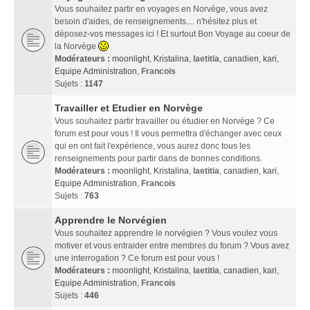
Vous souhaitez partir en voyages en Norvège, vous avez
besoin d'aides, de renseignements.... n'hésitez plus et
déposez-vos messages ici ! Et surtout Bon Voyage au coeur de
la Norvège
Modérateurs :
moonlight
,
Kristalina
,
laetitia
,
canadien
,
kari
,
Equipe Administration
,
Francois
Sujets :
1147
Travailler et Etudier en Norvège
Vous souhaitez partir travailler ou étudier en Norvège ? Ce
forum est pour vous ! Il vous permettra d'échanger avec ceux
qui en ont fait l'expérience, vous aurez donc tous les
renseignements pour partir dans de bonnes conditions.
Modérateurs :
moonlight
,
Kristalina
,
laetitia
,
canadien
,
kari
,
Equipe Administration
,
Francois
Sujets :
763
Apprendre le Norvégien
Vous souhaitez apprendre le norvégien ? Vous voulez vous
motiver et vous entraider entre membres du forum ? Vous avez
une interrogation ? Ce forum est pour vous !
Modérateurs :
moonlight
,
Kristalina
,
laetitia
,
canadien
,
kari
,
Equipe Administration
,
Francois
Sujets :
446