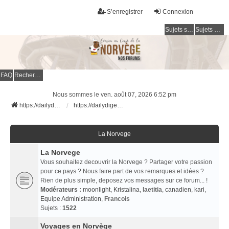
S’enregistrer
Connexion
Sujets sans réponse
Sujets actifs
FAQ
Rechercher
Nous sommes le ven. août 07, 2026 6:52 pm
https://dailydigesthub.com
https://dailydigesthub.com
La Norvege
La Norvege
Vous souhaitez decouvrir la Norvege ? Partager votre passion
pour ce pays ? Nous faire part de vos remarques et idées ?
Rien de plus simple, deposez vos messages sur ce forum... !
Modérateurs :
moonlight
,
Kristalina
,
laetitia
,
canadien
,
kari
,
Equipe Administration
,
Francois
Sujets :
1522
Voyages en Norvège