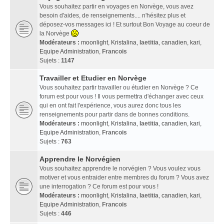
Vous souhaitez partir en voyages en Norvège, vous avez
besoin d'aides, de renseignements.... n'hésitez plus et
déposez-vos messages ici ! Et surtout Bon Voyage au coeur de
la Norvège
Modérateurs :
moonlight
,
Kristalina
,
laetitia
,
canadien
,
kari
,
Equipe Administration
,
Francois
Sujets :
1147
Travailler et Etudier en Norvège
Vous souhaitez partir travailler ou étudier en Norvège ? Ce
forum est pour vous ! Il vous permettra d'échanger avec ceux
qui en ont fait l'expérience, vous aurez donc tous les
renseignements pour partir dans de bonnes conditions.
Modérateurs :
moonlight
,
Kristalina
,
laetitia
,
canadien
,
kari
,
Equipe Administration
,
Francois
Sujets :
763
Apprendre le Norvégien
Vous souhaitez apprendre le norvégien ? Vous voulez vous
motiver et vous entraider entre membres du forum ? Vous avez
une interrogation ? Ce forum est pour vous !
Modérateurs :
moonlight
,
Kristalina
,
laetitia
,
canadien
,
kari
,
Equipe Administration
,
Francois
Sujets :
446