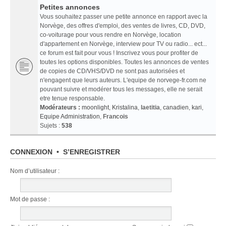
Petites annonces
Vous souhaitez passer une petite annonce en rapport avec la
Norvège, des offres d'emploi, des ventes de livres, CD, DVD,
co-voiturage pour vous rendre en Norvège, location
d'appartement en Norvège, interview pour TV ou radio... ect...
ce forum est fait pour vous ! Inscrivez vous pour profiter de
toutes les options disponibles. Toutes les annonces de ventes
de copies de CD/VHS/DVD ne sont pas autorisées et
n'engagent que leurs auteurs. L'equipe de norvege-fr.com ne
pouvant suivre et modérer tous les messages, elle ne serait
etre tenue responsable.
Modérateurs :
moonlight
,
Kristalina
,
laetitia
,
canadien
,
kari
,
Equipe Administration
,
Francois
Sujets :
538
CONNEXION
•
S’ENREGISTRER
Nom d’utilisateur :
Mot de passe :