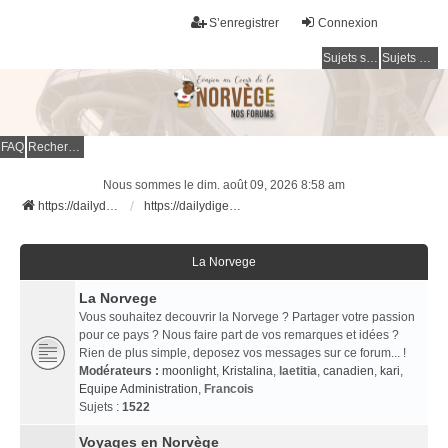
S’enregistrer
Connexion
Sujets sans réponse
Sujets actifs
FAQ
Rechercher
Nous sommes le dim. août 09, 2026 8:58 am
https://dailydigesthub.com
https://dailydigesthub.com
La Norvege
La Norvege
Vous souhaitez decouvrir la Norvege ? Partager votre passion
pour ce pays ? Nous faire part de vos remarques et idées ?
Rien de plus simple, deposez vos messages sur ce forum... !
Modérateurs :
moonlight
,
Kristalina
,
laetitia
,
canadien
,
kari
,
Equipe Administration
,
Francois
Sujets :
1522
Voyages en Norvège