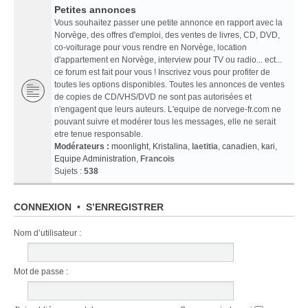
Petites annonces
Vous souhaitez passer une petite annonce en rapport avec la
Norvège, des offres d'emploi, des ventes de livres, CD, DVD,
co-voiturage pour vous rendre en Norvège, location
d'appartement en Norvège, interview pour TV ou radio... ect...
ce forum est fait pour vous ! Inscrivez vous pour profiter de
toutes les options disponibles. Toutes les annonces de ventes
de copies de CD/VHS/DVD ne sont pas autorisées et
n'engagent que leurs auteurs. L'equipe de norvege-fr.com ne
pouvant suivre et modérer tous les messages, elle ne serait
etre tenue responsable.
Modérateurs :
moonlight
,
Kristalina
,
laetitia
,
canadien
,
kari
,
Equipe Administration
,
Francois
Sujets :
538
CONNEXION
•
S’ENREGISTRER
Nom d’utilisateur :
Mot de passe :