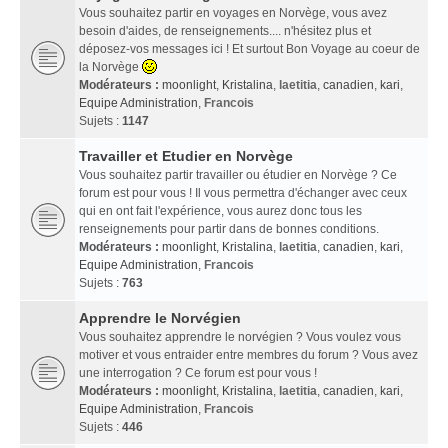
Vous souhaitez partir en voyages en Norvège, vous avez
besoin d'aides, de renseignements.... n'hésitez plus et
déposez-vos messages ici ! Et surtout Bon Voyage au coeur de
la Norvège
Modérateurs :
moonlight
,
Kristalina
,
laetitia
,
canadien
,
kari
,
Equipe Administration
,
Francois
Sujets :
1147
Travailler et Etudier en Norvège
Vous souhaitez partir travailler ou étudier en Norvège ? Ce
forum est pour vous ! Il vous permettra d'échanger avec ceux
qui en ont fait l'expérience, vous aurez donc tous les
renseignements pour partir dans de bonnes conditions.
Modérateurs :
moonlight
,
Kristalina
,
laetitia
,
canadien
,
kari
,
Equipe Administration
,
Francois
Sujets :
763
Apprendre le Norvégien
Vous souhaitez apprendre le norvégien ? Vous voulez vous
motiver et vous entraider entre membres du forum ? Vous avez
une interrogation ? Ce forum est pour vous !
Modérateurs :
moonlight
,
Kristalina
,
laetitia
,
canadien
,
kari
,
Equipe Administration
,
Francois
Sujets :
446