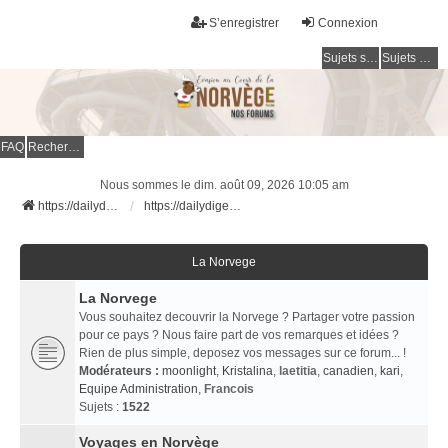
S’enregistrer
Connexion
Sujets sans réponse
Sujets actifs
FAQ
Rechercher
Nous sommes le dim. août 09, 2026 10:05 am
https://dailydigesthub.com
https://dailydigesthub.com
La Norvege
La Norvege
Vous souhaitez decouvrir la Norvege ? Partager votre passion
pour ce pays ? Nous faire part de vos remarques et idées ?
Rien de plus simple, deposez vos messages sur ce forum... !
Modérateurs :
moonlight
,
Kristalina
,
laetitia
,
canadien
,
kari
,
Equipe Administration
,
Francois
Sujets :
1522
Voyages en Norvège