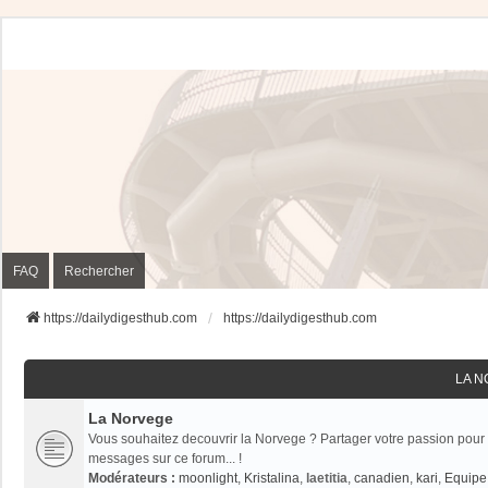
FAQ
Rechercher
https://dailydigesthub.com
https://dailydigesthub.com
LA 
La Norvege
Vous souhaitez decouvrir la Norvege ? Partager votre passion pour 
messages sur ce forum... !
Modérateurs :
moonlight
,
Kristalina
,
laetitia
,
canadien
,
kari
,
Equipe 