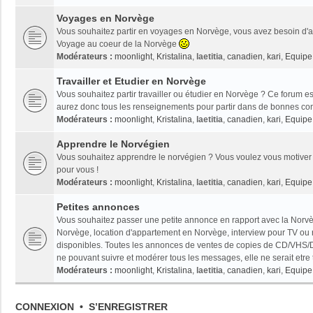
Voyages en Norvège
Vous souhaitez partir en voyages en Norvège, vous avez besoin d'ai
Voyage au coeur de la Norvège
Modérateurs :
moonlight
,
Kristalina
,
laetitia
,
canadien
,
kari
,
Equipe 
Travailler et Etudier en Norvège
Vous souhaitez partir travailler ou étudier en Norvège ? Ce forum es
aurez donc tous les renseignements pour partir dans de bonnes con
Modérateurs :
moonlight
,
Kristalina
,
laetitia
,
canadien
,
kari
,
Equipe 
Apprendre le Norvégien
Vous souhaitez apprendre le norvégien ? Vous voulez vous motiver 
pour vous !
Modérateurs :
moonlight
,
Kristalina
,
laetitia
,
canadien
,
kari
,
Equipe 
Petites annonces
Vous souhaitez passer une petite annonce en rapport avec la Norvèg
Norvège, location d'appartement en Norvège, interview pour TV ou radi
disponibles. Toutes les annonces de ventes de copies de CD/VHS/D
ne pouvant suivre et modérer tous les messages, elle ne serait etre
Modérateurs :
moonlight
,
Kristalina
,
laetitia
,
canadien
,
kari
,
Equipe 
CONNEXION
•
S’ENREGISTRER