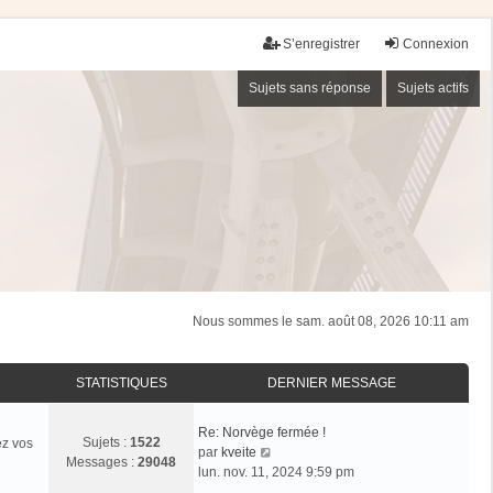
S’enregistrer
Connexion
Sujets sans réponse
Sujets actifs
Nous sommes le sam. août 08, 2026 10:11 am
STATISTIQUES
DERNIER MESSAGE
Re: Norvège fermée !
Sujets :
1522
ez vos
V
par
kveite
Messages :
29048
o
lun. nov. 11, 2024 9:59 pm
i