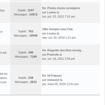
r
l
Re: Photos d'amis norvégiens
Sujets :
1147
 Bon
e
V
par
Loulou
Messages :
14572
d
o
lun. juil. 25, 2022 7:52 am
e
i
r
r
n
l
Offre d'emploi chez Fafo
Sujets :
763
ous
i
e
V
par
Loulou
Messages :
10549
e
d
o
mer. oct. 30, 2019 1:21 pm
r
e
i
m
r
r
e
n
l
Re: Regarder des films norvég…
Sujets :
446
m est
s
i
e
V
par
Francois
Messages :
7190
s
e
d
o
lun. oct. 18, 2021 3:50 pm
a
r
e
i
g
m
r
r
e
e
n
l
dre en
s
i
e
Re: Alf Prøysen
Sujets :
538
ptions
s
e
d
V
par
oiseaulys
Messages :
2631
r.com
a
r
e
o
jeu. mars 05, 2020 12:01 pm
g
m
r
i
e
e
n
r
s
i
l
s
e
e