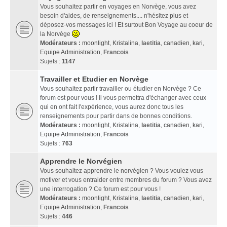
Vous souhaitez partir en voyages en Norvège, vous avez
besoin d'aides, de renseignements.... n'hésitez plus et
déposez-vos messages ici ! Et surtout Bon Voyage au coeur de
la Norvège
Modérateurs :
moonlight
,
Kristalina
,
laetitia
,
canadien
,
kari
,
Equipe Administration
,
Francois
Sujets :
1147
Travailler et Etudier en Norvège
Vous souhaitez partir travailler ou étudier en Norvège ? Ce
forum est pour vous ! Il vous permettra d'échanger avec ceux
qui en ont fait l'expérience, vous aurez donc tous les
renseignements pour partir dans de bonnes conditions.
Modérateurs :
moonlight
,
Kristalina
,
laetitia
,
canadien
,
kari
,
Equipe Administration
,
Francois
Sujets :
763
Apprendre le Norvégien
Vous souhaitez apprendre le norvégien ? Vous voulez vous
motiver et vous entraider entre membres du forum ? Vous avez
une interrogation ? Ce forum est pour vous !
Modérateurs :
moonlight
,
Kristalina
,
laetitia
,
canadien
,
kari
,
Equipe Administration
,
Francois
Sujets :
446