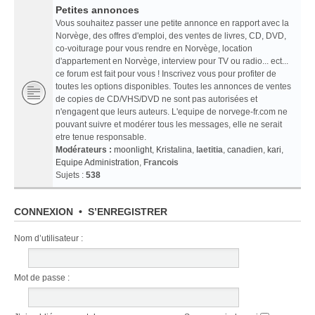
Petites annonces
Vous souhaitez passer une petite annonce en rapport avec la
Norvège, des offres d'emploi, des ventes de livres, CD, DVD,
co-voiturage pour vous rendre en Norvège, location
d'appartement en Norvège, interview pour TV ou radio... ect...
ce forum est fait pour vous ! Inscrivez vous pour profiter de
toutes les options disponibles. Toutes les annonces de ventes
de copies de CD/VHS/DVD ne sont pas autorisées et
n'engagent que leurs auteurs. L'equipe de norvege-fr.com ne
pouvant suivre et modérer tous les messages, elle ne serait
etre tenue responsable.
Modérateurs :
moonlight
,
Kristalina
,
laetitia
,
canadien
,
kari
,
Equipe Administration
,
Francois
Sujets :
538
CONNEXION
•
S’ENREGISTRER
Nom d’utilisateur :
Mot de passe :