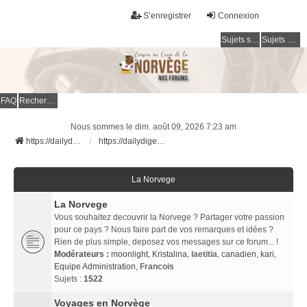
S’enregistrer
Connexion
Sujets sans réponse
Sujets actifs
FAQ
Rechercher
Nous sommes le dim. août 09, 2026 7:23 am
https://dailydigesthub.com
https://dailydigesthub.com
La Norvege
La Norvege
Vous souhaitez decouvrir la Norvege ? Partager votre passion
pour ce pays ? Nous faire part de vos remarques et idées ?
Rien de plus simple, deposez vos messages sur ce forum... !
Modérateurs :
moonlight
,
Kristalina
,
laetitia
,
canadien
,
kari
,
Equipe Administration
,
Francois
Sujets :
1522
Voyages en Norvège