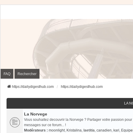
FAQ
Rechercher
https://dailydigesthub.com
https://dailydigesthub.com
LA 
La Norvege
Vous souhaitez decouvrir la Norvege ? Partager votre passion pour 
messages sur ce forum... !
Modérateurs :
moonlight
,
Kristalina
,
laetitia
,
canadien
,
kari
,
Equipe 