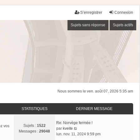
S’enregistrer
Connexion
Sujets sans réponse
Sujets actifs
Nous sommes le ven. août 07, 2026 5:35 am
STATISTIQUES
DERNIER MESSAGE
Re: Norvège fermée !
Sujets :
1522
ez vos
V
par
kveite
Messages :
29048
o
lun. nov. 11, 2024 9:59 pm
i