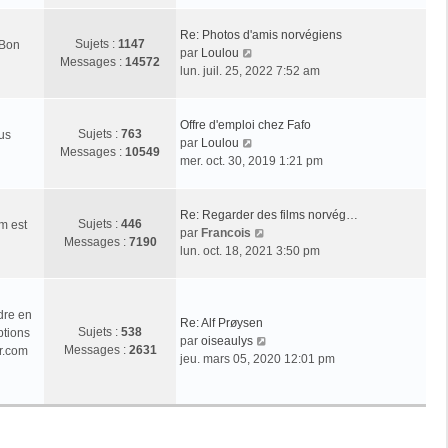
r
l
Re: Photos d'amis norvégiens
Sujets :
1147
 Bon
e
V
par
Loulou
Messages :
14572
d
o
lun. juil. 25, 2022 7:52 am
e
i
r
r
n
l
Offre d'emploi chez Fafo
Sujets :
763
ous
i
e
V
par
Loulou
Messages :
10549
e
d
o
mer. oct. 30, 2019 1:21 pm
r
e
i
m
r
r
e
n
l
Re: Regarder des films norvég…
Sujets :
446
m est
s
i
e
V
par
Francois
Messages :
7190
s
e
d
o
lun. oct. 18, 2021 3:50 pm
a
r
e
i
g
m
r
r
e
e
n
l
dre en
s
i
e
Re: Alf Prøysen
Sujets :
538
ptions
s
e
d
V
par
oiseaulys
Messages :
2631
r.com
a
r
e
o
jeu. mars 05, 2020 12:01 pm
g
m
r
i
e
e
n
r
s
i
l
s
e
e