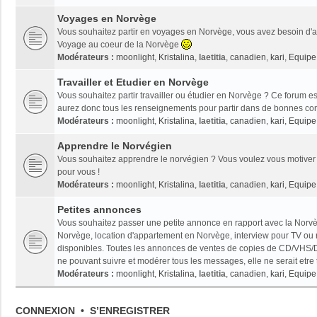
Voyages en Norvège
Vous souhaitez partir en voyages en Norvège, vous avez besoin d'ai
Voyage au coeur de la Norvège
Modérateurs :
moonlight
,
Kristalina
,
laetitia
,
canadien
,
kari
,
Equipe 
Travailler et Etudier en Norvège
Vous souhaitez partir travailler ou étudier en Norvège ? Ce forum es
aurez donc tous les renseignements pour partir dans de bonnes con
Modérateurs :
moonlight
,
Kristalina
,
laetitia
,
canadien
,
kari
,
Equipe 
Apprendre le Norvégien
Vous souhaitez apprendre le norvégien ? Vous voulez vous motiver 
pour vous !
Modérateurs :
moonlight
,
Kristalina
,
laetitia
,
canadien
,
kari
,
Equipe 
Petites annonces
Vous souhaitez passer une petite annonce en rapport avec la Norvèg
Norvège, location d'appartement en Norvège, interview pour TV ou radi
disponibles. Toutes les annonces de ventes de copies de CD/VHS/D
ne pouvant suivre et modérer tous les messages, elle ne serait etre
Modérateurs :
moonlight
,
Kristalina
,
laetitia
,
canadien
,
kari
,
Equipe 
CONNEXION
•
S’ENREGISTRER