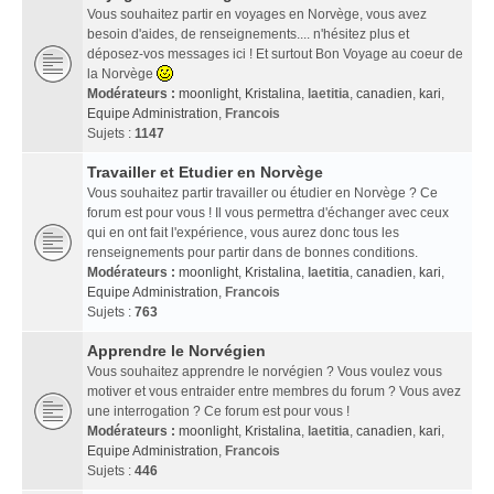
Vous souhaitez partir en voyages en Norvège, vous avez
besoin d'aides, de renseignements.... n'hésitez plus et
déposez-vos messages ici ! Et surtout Bon Voyage au coeur de
la Norvège
Modérateurs :
moonlight
,
Kristalina
,
laetitia
,
canadien
,
kari
,
Equipe Administration
,
Francois
Sujets :
1147
Travailler et Etudier en Norvège
Vous souhaitez partir travailler ou étudier en Norvège ? Ce
forum est pour vous ! Il vous permettra d'échanger avec ceux
qui en ont fait l'expérience, vous aurez donc tous les
renseignements pour partir dans de bonnes conditions.
Modérateurs :
moonlight
,
Kristalina
,
laetitia
,
canadien
,
kari
,
Equipe Administration
,
Francois
Sujets :
763
Apprendre le Norvégien
Vous souhaitez apprendre le norvégien ? Vous voulez vous
motiver et vous entraider entre membres du forum ? Vous avez
une interrogation ? Ce forum est pour vous !
Modérateurs :
moonlight
,
Kristalina
,
laetitia
,
canadien
,
kari
,
Equipe Administration
,
Francois
Sujets :
446