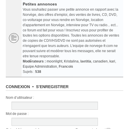
Petites annonces
Vous souhaitez passer une petite annonce en rapport avec la
Norvège, des offres d'emploi, des ventes de livres, CD, DVD,
co-voiturage pour vous rendre en Norvège, location
d'appartement en Norvège, interview pour TV ou radio... ect...
ce forum est fait pour vous ! Inscrivez vous pour profiter de
toutes les options disponibles. Toutes les annonces de ventes
de copies de CD/VHS/DVD ne sont pas autorisées et
n'engagent que leurs auteurs. L'equipe de norvege-fr.com ne
pouvant suivre et modérer tous les messages, elle ne serait
etre tenue responsable.
Modérateurs :
moonlight
,
Kristalina
,
laetitia
,
canadien
,
kari
,
Equipe Administration
,
Francois
Sujets :
538
CONNEXION
•
S’ENREGISTRER
Nom d’utilisateur :
Mot de passe :