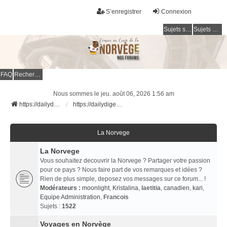
S’enregistrer
Connexion
Sujets sans réponse
Sujets actifs
FAQ
Rechercher
Nous sommes le jeu. août 06, 2026 1:56 am
https://dailydigesthub.com
https://dailydigesthub.com
La Norvege
La Norvege
Vous souhaitez decouvrir la Norvege ? Partager votre passion
pour ce pays ? Nous faire part de vos remarques et idées ?
Rien de plus simple, deposez vos messages sur ce forum... !
Modérateurs :
moonlight
,
Kristalina
,
laetitia
,
canadien
,
kari
,
Equipe Administration
,
Francois
Sujets :
1522
Voyages en Norvège